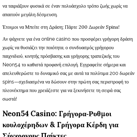
να ταιριάξουν φυσικά σε έναν πολυάσχολο τρόπο ζωής χωρίς να
απαιτούν μεγάλη δέσμευση.
Έτοιμοι να Μπείτε στη Δράση; Πάρτε 200 Δωρεάν Spins!
Αν ψάχνετε για ένα online casino που προσφέρει γρήγορη δράση
χωρίς να θυσιάζει την ποιότητα, ο συνδυασμός γρήγορου
παιχνιδιού, κινητής πρόσβασης και γρήγορης τραπεζικής του
Neon54 το καθιστά προφανή επιλογή. Εγγραφείτε σήμερα και
απελευθερώστε το δυναμικό σας με αυτά τα πολύτιμα 200 δωρεάν
spins—σχεδιασμένα να δώσουν στην πρώτη σας περιστροφή το
πλεονέκτημα που χρειάζεστε για να ξεκινήσετε τη σειρά σας
σωστά!
Neon54 Casino: Γρήγορα‑Ρυθμοι
κουλοχέρηδων & Γρήγορα Κέρδη για
Σύγχρονους Παίκτες