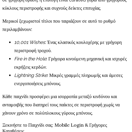
κύκλους περιστροφής και συχνούς δείκτες επιτυχίας.
Μερικοί ξεχωριστοί τίτλοι που ταιριάζουν σε αυτό το ρυθμό
περιλαμβάνουν:
10,001 Wishes
: Ένας κλασικός κουλοχέρης με γρήγορη
περιστροφή τροχού.
Fire in the Hole
: Γρήγορα κινούμενη μηχανική και ισχυρές
εκρήξεις κερδών.
Lightning Strike
: Μικρές γραμμές πληρωμής και άμεσες
ενεργοποιήσεις μπόνους.
Κάθε παιχνίδι προσφέρει μια ισορροπία μεταξύ κινδύνου και
ανταμοιβής που διατηρεί τους παίκτες σε περιστροφή χωρίς να
χάνουν χρόνο σε πολύπλοκους γύρους μπόνους.
Ξεκινήστε το Παιχνίδι σας: Mobile Login & Γρήγορες
Καταθέσεις