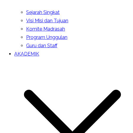
Sejarah Singkat
Visi Misi dan Tujuan
Komite Madrasah
Program Unggulan
Guru dan Staff
AKADEMIK