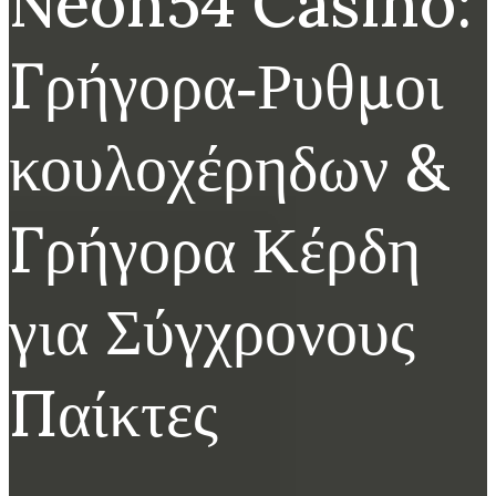
Neon54 Casino:
Γρήγορα‑Ρυθμοι
κουλοχέρηδων &
Γρήγορα Κέρδη
για Σύγχρονους
Παίκτες