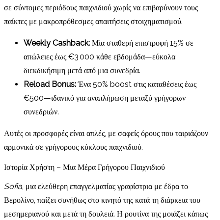
σε σύντομες περιόδους παιχνιδιού χωρίς να επιβαρύνουν τους
παίκτες με μακροπρόθεσμες απαιτήσεις στοιχηματισμού.
Weekly Cashback:
Μία σταθερή επιστροφή 15% σε
απώλειες έως €3 000 κάθε εβδομάδα—εύκολα
διεκδικήσιμη μετά από μια συνεδρία.
Reload Bonus:
Ένα 50% boost στις καταθέσεις έως
€500—ιδανικό για αναπλήρωση μεταξύ γρήγορων
συνεδριών.
Αυτές οι προσφορές είναι απλές, με σαφείς όρους που ταιριάζουν
αρμονικά σε γρήγορους κύκλους παιχνιδιού.
Ιστορία Χρήστη – Μια Μέρα Γρήγορου Παιχνιδιού
Sofia
, μια ελεύθερη επαγγελματίας γραφίστρια με έδρα το
Βερολίνο, παίζει συνήθως στο κινητό της κατά τη διάρκεια του
μεσημεριανού και μετά τη δουλειά. Η ρουτίνα της μοιάζει κάπως