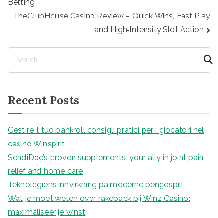
Betting
TheClubHouse Casino Review – Quick Wins, Fast Play
and High‑Intensity Slot Action
S
e
a
r
Recent Posts
c
h
Gestire il tuo bankroll consigli pratici per i giocatori nel
casinò Winspirit
SendiDoc’s proven supplements: your ally in joint pain
relief and home care
Teknologiens innvirkning på moderne pengespill
Wat je moet weten over rakeback bij Winz Casino:
maximaliseer je winst