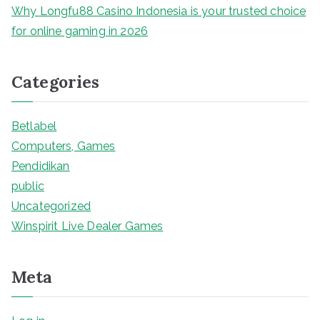
Why Longfu88 Casino Indonesia is your trusted choice
for online gaming in 2026
Categories
Betlabel
Computers, Games
Pendidikan
public
Uncategorized
Winspirit Live Dealer Games
Meta