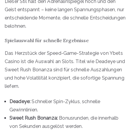
Dieser Stil hält den Adrenalinspiegel hoch und den
Geist entspannt – keine langen Spannungsphasen, nur
entscheidende Momente, die schnelle Entscheidungen
belohnen.
Spielauswahl für schnelle Ergebnisse
Das Herzstück der Speed-Game-Strategie von Ybets
Casino ist die Auswahl an Slots. Titel wie Deadeye und
Sweet Rush Bonanza sind für schnelle Auszahlungen
und hohe Volatilität konzipiert, die sofortige Spannung
liefern.
Deadeye:
Schneller Spin-Zyklus, schnelle
Gewinnlinien.
Sweet Rush Bonanza:
Bonusrunden, die innerhalb
von Sekunden ausgelöst werden.