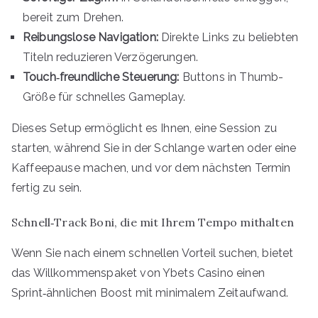
bereit zum Drehen.
Reibungslose Navigation:
Direkte Links zu beliebten
Titeln reduzieren Verzögerungen.
Touch‑freundliche Steuerung:
Buttons in Thumb-
Größe für schnelles Gameplay.
Dieses Setup ermöglicht es Ihnen, eine Session zu
starten, während Sie in der Schlange warten oder eine
Kaffeepause machen, und vor dem nächsten Termin
fertig zu sein.
Schnell‑Track Boni, die mit Ihrem Tempo mithalten
Wenn Sie nach einem schnellen Vorteil suchen, bietet
das Willkommenspaket von Ybets Casino einen
Sprint‑ähnlichen Boost mit minimalem Zeitaufwand.