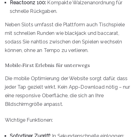
Reactoonz 100:
Kompakte Walzenanordnung für
schnelle Rückgaben.
Neben Slots umfasst die Plattform auch Tischspiele
mit schnellen Runden wie blackjack und baccarat,
sodass Sie nahtlos zwischen den Spielen wechseln
können, ohne an Tempo zu verlieren.
Mobile‑First Erlebnis für unterwegs
Die mobile Optimierung der Website sorgt dafür, dass
jeder Tap gezielt wirkt. Kein App-Download nötig – nur
eine responsive Oberfläche, die sich an Ihre
Bildschirmgröße anpasst.
Wichtige Funktionen:
Sofortiger Zugriff:
In Sekundenschnelle einloggen;