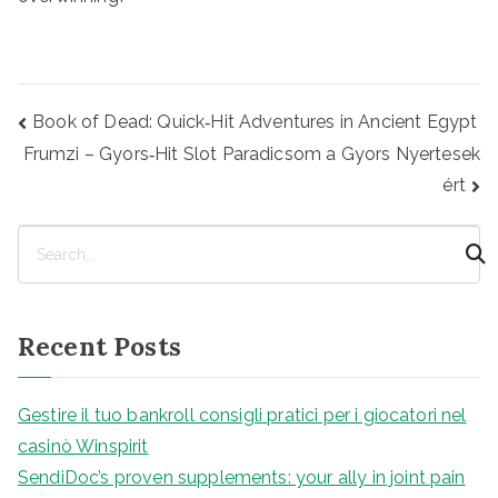
Post
Book of Dead: Quick‑Hit Adventures in Ancient Egypt
navigation
Frumzi – Gyors‑Hit Slot Paradicsom a Gyors Nyertesek
ért
S
e
a
r
Recent Posts
c
h
Gestire il tuo bankroll consigli pratici per i giocatori nel
casinò Winspirit
SendiDoc’s proven supplements: your ally in joint pain