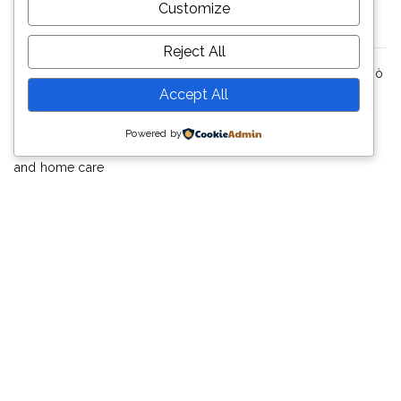
Customize
Latest Posts
Reject All
Gestire il tuo bankroll consigli pratici per i giocatori nel casinò
Accept All
Winspirit
August 7, 2026
Powered by
SendiDoc’s proven supplements: your ally in joint pain relief
and home care
August 5, 2026
Teknologiens innvirkning på moderne pengespill
August 4, 2026
Hubungi Kami
Telp : (0264)8316680
Email :mtsn_plered@yahoo.co.id
Buka : 07.00 – 16.00 (Senin – Jumat)