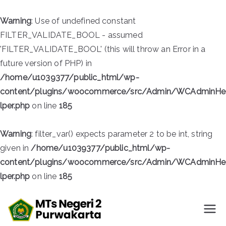
Warning
: Use of undefined constant
FILTER_VALIDATE_BOOL - assumed
'FILTER_VALIDATE_BOOL' (this will throw an Error in a
future version of PHP) in
/home/u1039377/public_html/wp-
content/plugins/woocommerce/src/Admin/WCAdminHe
lper.php
on line
185
Warning
: filter_var() expects parameter 2 to be int, string
given in
/home/u1039377/public_html/wp-
content/plugins/woocommerce/src/Admin/WCAdminHe
lper.php
on line
185
Skip
to
MTsN 2
Official Website
content