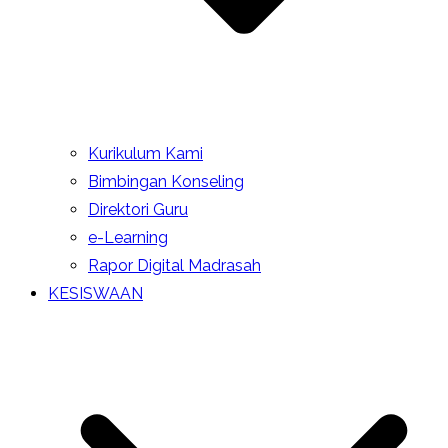
Kurikulum Kami
Bimbingan Konseling
Direktori Guru
e-Learning
Rapor Digital Madrasah
KESISWAAN