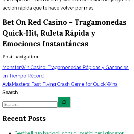
acción rápida que te hace volver por más.
Bet On Red Casino – Tragamonedas
Quick‑Hit, Ruleta Rápida y
Emociones Instantáneas
Post navigation
MonsterWin Casino: Tragamonedas Rápidas y Ganancias
en Tiempo Récord
AviaMasters: Fast‑Flying Crash Game for Quick Wins
Search
Recent Posts
Gestire il tuo bankroll consigli pratici per i giocatori