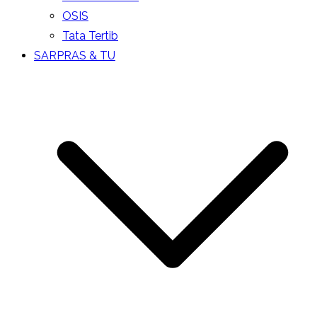
OSIS
Tata Tertib
SARPRAS & TU