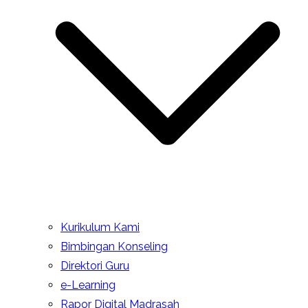
Kurikulum Kami
Bimbingan Konseling
Direktori Guru
e-Learning
Rapor Digital Madrasah