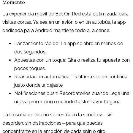
Momento
La experiencia móvil de Bet On Red está optimizada para
visitas cortas. Ya sea en un avión o en un autobús, la app
dedicada para Android mantiene todo al alcance.
Lanzamiento rápido: La app se abre en menos de
dos segundos.
Apuestas con un toque: Gira o realiza tu apuesta con
pocos toques.
Reanudación automática: Tu última sesión continúa
justo donde la dejaste.
Notificaciones push: Recordatorios cuando llega una
nueva promoción o cuando tu slot favorito gana.
La filosofía de diseño se centra en la sencillez—sin
desorden, sin distracciones—para que puedas
concentrarte en la emoción de cada spin o giro.