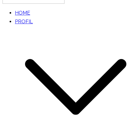
MTsN 2 Purwakarta
Official Website
HOME
PROFIL