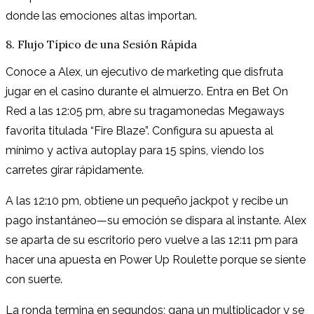
donde las emociones altas importan.
8. Flujo Típico de una Sesión Rápida
Conoce a Alex, un ejecutivo de marketing que disfruta
jugar en el casino durante el almuerzo. Entra en Bet On
Red a las 12:05 pm, abre su tragamonedas Megaways
favorita titulada “Fire Blaze”. Configura su apuesta al
mínimo y activa autoplay para 15 spins, viendo los
carretes girar rápidamente.
A las 12:10 pm, obtiene un pequeño jackpot y recibe un
pago instantáneo—su emoción se dispara al instante. Alex
se aparta de su escritorio pero vuelve a las 12:11 pm para
hacer una apuesta en Power Up Roulette porque se siente
con suerte.
La ronda termina en segundos; gana un multiplicador y se