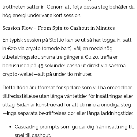
tröttheten sätter in. Genom att följa dessa steg behåller du
hög energi under varje kort session.
Session Flow – From Spin to Cashout in Minutes
En typisk session på Slottio kan se ut så här: logga in, sätt
in €20 via crypto (omedelbart), välj en medelhög
utbetalningsslot, snurra tre gånger à €0,20, träffa en
bonusrunda på 45 sekunder, casha ut direkt via samma
crypto-wallet—allt på under tio minuter.
Detta flöde är utformat för spelare som vill ha omedelbar
tillfredsställelse utan långa väntetider för insättningar eller
uttag. Sidan är konstruerad för att eliminera onödiga steg
—inga separata bekräftelsesidor eller långa laddningstider.
Cascading prompts som guidar dig från insättning till
spel till cashout.