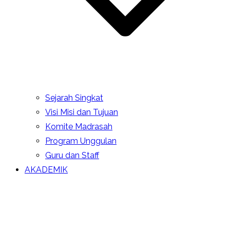
Sejarah Singkat
Visi Misi dan Tujuan
Komite Madrasah
Program Unggulan
Guru dan Staff
AKADEMIK