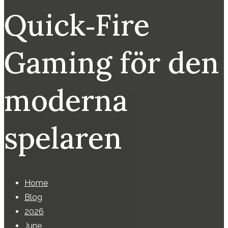
Quick‑Fire
Gaming för den
moderna
spelaren
Home
Blog
2026
June