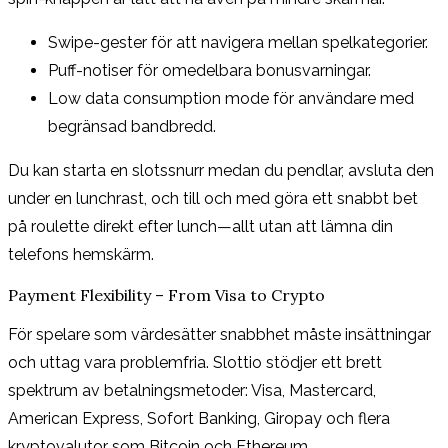
Swipe-gester för att navigera mellan spelkategorier.
Puff-notiser för omedelbara bonusvarningar.
Low data consumption mode för användare med
begränsad bandbredd.
Du kan starta en slotssnurr medan du pendlar, avsluta den
under en lunchrast, och till och med göra ett snabbt bet
på roulette direkt efter lunch—allt utan att lämna din
telefons hemskärm.
Payment Flexibility – From Visa to Crypto
För spelare som värdesätter snabbhet måste insättningar
och uttag vara problemfria. Slottio stödjer ett brett
spektrum av betalningsmetoder: Visa, Mastercard,
American Express, Sofort Banking, Giropay och flera
kryptovalutor som Bitcoin och Ethereum.