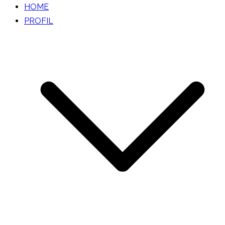
MTsN 2 Purwakarta
Official Website
HOME
PROFIL