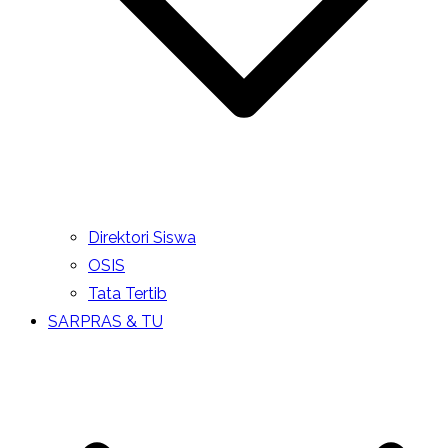
Direktori Siswa
OSIS
Tata Tertib
SARPRAS & TU