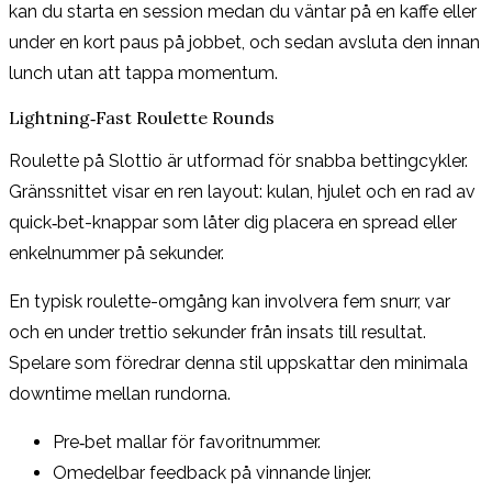
kan du starta en session medan du väntar på en kaffe eller
under en kort paus på jobbet, och sedan avsluta den innan
lunch utan att tappa momentum.
Lightning‑Fast Roulette Rounds
Roulette på Slottio är utformad för snabba bettingcykler.
Gränssnittet visar en ren layout: kulan, hjulet och en rad av
quick‑bet-knappar som låter dig placera en spread eller
enkelnummer på sekunder.
En typisk roulette-omgång kan involvera fem snurr, var
och en under trettio sekunder från insats till resultat.
Spelare som föredrar denna stil uppskattar den minimala
downtime mellan rundorna.
Pre‑bet mallar för favoritnummer.
Omedelbar feedback på vinnande linjer.