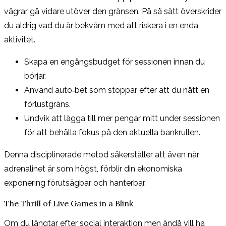
vägrar gå vidare utöver den gränsen. På så sätt överskrider
du aldrig vad du är bekväm med att riskera i en enda
aktivitet.
Skapa en engångsbudget för sessionen innan du
börjar.
Använd auto‑bet som stoppar efter att du nått en
förlustgräns.
Undvik att lägga till mer pengar mitt under sessionen
för att behålla fokus på den aktuella bankrullen.
Denna disciplinerade metod säkerställer att även när
adrenalinet är som högst, förblir din ekonomiska
exponering förutsägbar och hanterbar.
The Thrill of Live Games in a Blink
Om du längtar efter social interaktion men ändå vill ha