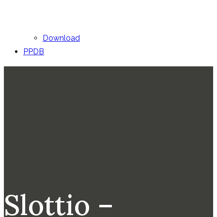
Download
PPDB
Slottio –