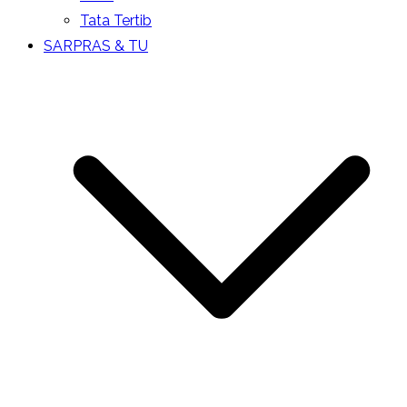
Tata Tertib
SARPRAS & TU