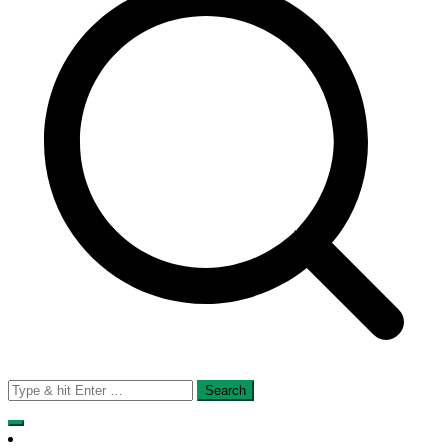
Search
for: