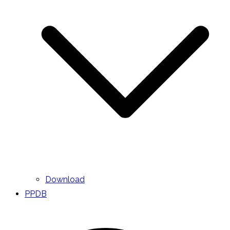
Download
PPDB