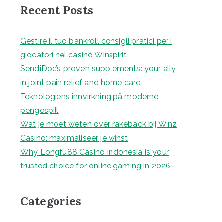
Recent Posts
c
h
Gestire il tuo bankroll consigli pratici per i
giocatori nel casinò Winspirit
SendiDoc’s proven supplements: your ally
in joint pain relief and home care
Teknologiens innvirkning på moderne
pengespill
Wat je moet weten over rakeback bij Winz
Casino: maximaliseer je winst
Why Longfu88 Casino Indonesia is your
trusted choice for online gaming in 2026
Categories