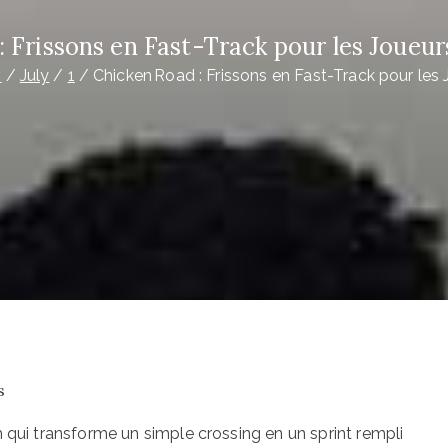
: Frissons en Fast-Track pour les Joueur
6
July
1
Chicken Road : Frissons en Fast-Track pour les
s
 qui transforme un simple crossing en un sprint rempli