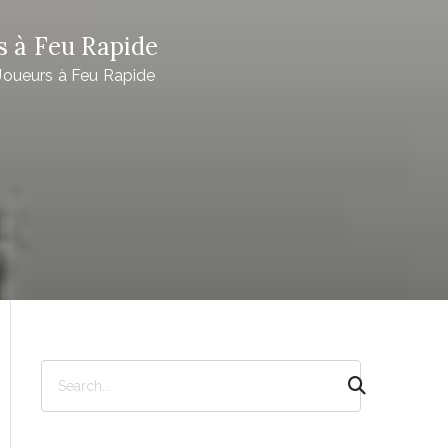
s à Feu Rapide
 Joueurs à Feu Rapide
S
e
a
r