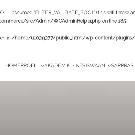
 - assumed 'FILTER_VALIDATE_BOOL' (this will throw an Err
ocommerce/src/Admin/WCAdminHelper.php
on line
185
ven in
/home/u1039377/public_html/wp-content/plugin
HOME
PROFIL
AKADEMIK
KESISWAAN
SARPRAS 
Purwakarta