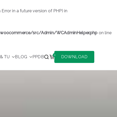
or in a future version of PHP) in
s/woocommerce/src/Admin/WCAdminHelper.php
on line
0
& TU
BLOG
PPDB
DOWNLOAD