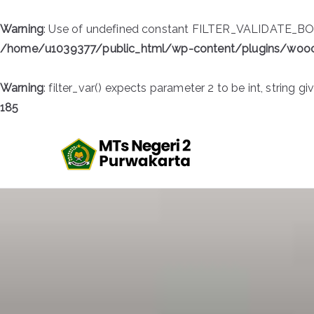
Warning
: Use of undefined constant FILTER_VALIDATE_BOOL
/home/u1039377/public_html/wp-content/plugins/wo
Warning
: filter_var() expects parameter 2 to be int, string gi
185
Skip
to
MTsN 2 
Official Website
content