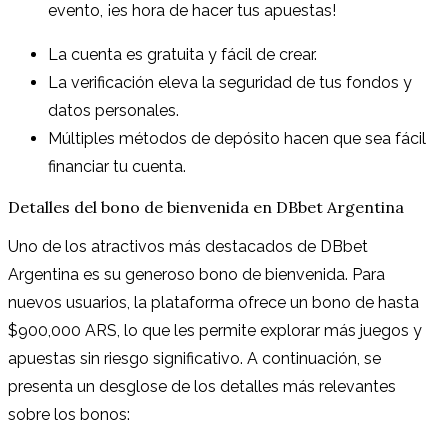
evento, ¡es hora de hacer tus apuestas!
La cuenta es gratuita y fácil de crear.
La verificación eleva la seguridad de tus fondos y
datos personales.
Múltiples métodos de depósito hacen que sea fácil
financiar tu cuenta.
Detalles del bono de bienvenida en DBbet Argentina
Uno de los atractivos más destacados de DBbet
Argentina es su generoso bono de bienvenida. Para
nuevos usuarios, la plataforma ofrece un bono de hasta
$900,000 ARS, lo que les permite explorar más juegos y
apuestas sin riesgo significativo. A continuación, se
presenta un desglose de los detalles más relevantes
sobre los bonos: