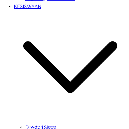
KESISWAAN
Direktori Siswa