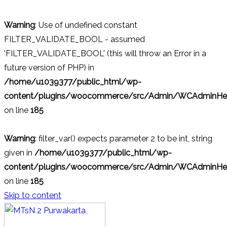
Warning
: Use of undefined constant
FILTER_VALIDATE_BOOL - assumed
'FILTER_VALIDATE_BOOL' (this will throw an Error in a
future version of PHP) in
/home/u1039377/public_html/wp-
content/plugins/woocommerce/src/Admin/WCAdminHel
on line
185
Warning
: filter_var() expects parameter 2 to be int, string
given in
/home/u1039377/public_html/wp-
content/plugins/woocommerce/src/Admin/WCAdminHel
on line
185
Skip to content