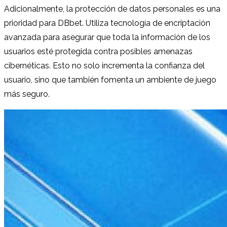
Adicionalmente, la protección de datos personales es una
prioridad para DBbet. Utiliza tecnología de encriptación
avanzada para asegurar que toda la información de los
usuarios esté protegida contra posibles amenazas
cibernéticas. Esto no solo incrementa la confianza del
usuario, sino que también fomenta un ambiente de juego
más seguro.