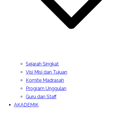
Sejarah Singkat
Visi Misi dan Tujuan
Komite Madrasah
Program Unggulan
Guru dan Staff
AKADEMIK