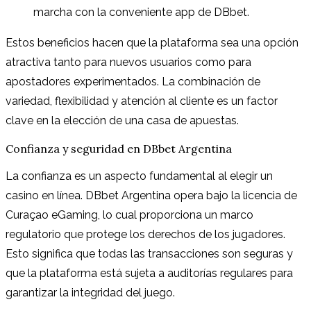
marcha con la conveniente app de DBbet.
Estos beneficios hacen que la plataforma sea una opción
atractiva tanto para nuevos usuarios como para
apostadores experimentados. La combinación de
variedad, flexibilidad y atención al cliente es un factor
clave en la elección de una casa de apuestas.
Confianza y seguridad en DBbet Argentina
La confianza es un aspecto fundamental al elegir un
casino en línea. DBbet Argentina opera bajo la licencia de
Curaçao eGaming, lo cual proporciona un marco
regulatorio que protege los derechos de los jugadores.
Esto significa que todas las transacciones son seguras y
que la plataforma está sujeta a auditorías regulares para
garantizar la integridad del juego.