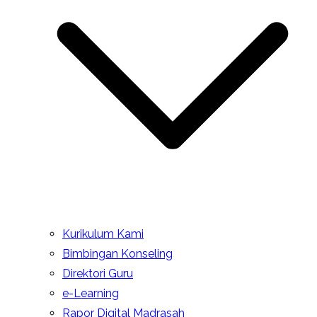
Kurikulum Kami
Bimbingan Konseling
Direktori Guru
e-Learning
Rapor Digital Madrasah