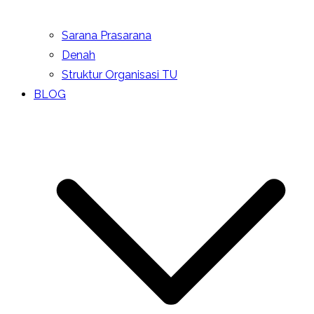
Sarana Prasarana
Denah
Struktur Organisasi TU
BLOG