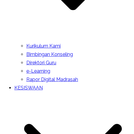
Kurikulum Kami
Bimbingan Konseling
Direktori Guru
e-Learning
Rapor Digital Madrasah
KESISWAAN