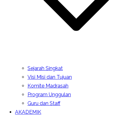
Sejarah Singkat
Visi Misi dan Tujuan
Komite Madrasah
Program Unggulan
Guru dan Staff
AKADEMIK