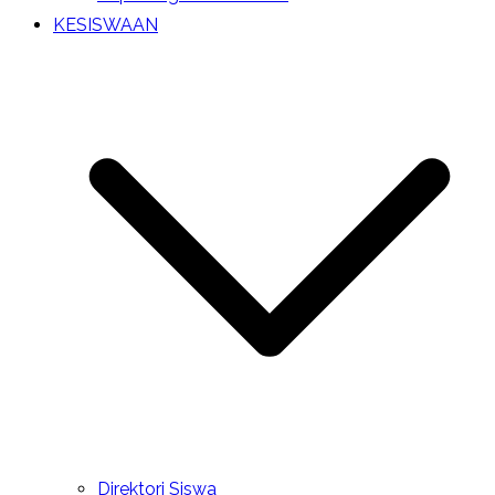
KESISWAAN
Direktori Siswa