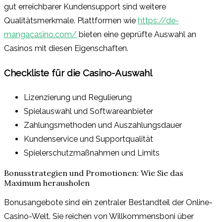
gut erreichbarer Kundensupport sind weitere
Qualitätsmerkmale. Plattformen wie
https://de-
mangacasino.com/
bieten eine geprüfte Auswahl an
Casinos mit diesen Eigenschaften.
Checkliste für die Casino-Auswahl
Lizenzierung und Regulierung
Spielauswahl und Softwareanbieter
Zahlungsmethoden und Auszahlungsdauer
Kundenservice und Supportqualität
Spielerschutzmaßnahmen und Limits
Bonusstrategien und Promotionen: Wie Sie das
Maximum herausholen
Bonusangebote sind ein zentraler Bestandteil der Online-
Casino-Welt. Sie reichen von Willkommensboni über