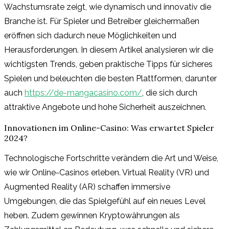
Wachstumsrate zeigt, wie dynamisch und innovativ die
Branche ist. Für Spieler und Betreiber gleichermaßen
eröffnen sich dadurch neue Möglichkeiten und
Herausforderungen. In diesem Artikel analysieren wir die
wichtigsten Trends, geben praktische Tipps für sicheres
Spielen und beleuchten die besten Plattformen, darunter
auch
https://de-mangacasino.com/
, die sich durch
attraktive Angebote und hohe Sicherheit auszeichnen.
Innovationen im Online-Casino: Was erwartet Spieler
2024?
Technologische Fortschritte verändern die Art und Weise,
wie wir Online-Casinos erleben. Virtual Reality (VR) und
Augmented Reality (AR) schaffen immersive
Umgebungen, die das Spielgefühl auf ein neues Level
heben. Zudem gewinnen Kryptowährungen als