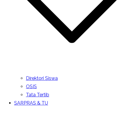
Direktori Siswa
OSIS
Tata Tertib
SARPRAS & TU