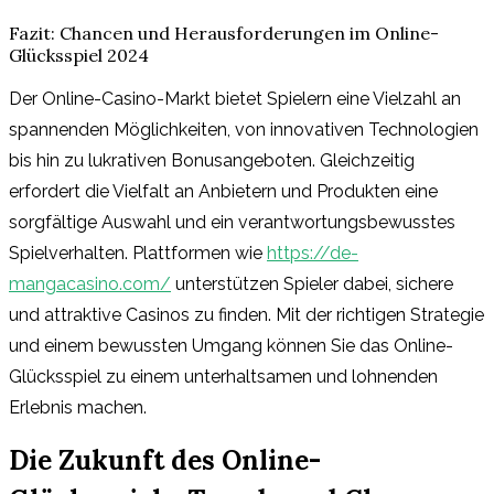
Fazit: Chancen und Herausforderungen im Online-
Glücksspiel 2024
Der Online-Casino-Markt bietet Spielern eine Vielzahl an
spannenden Möglichkeiten, von innovativen Technologien
bis hin zu lukrativen Bonusangeboten. Gleichzeitig
erfordert die Vielfalt an Anbietern und Produkten eine
sorgfältige Auswahl und ein verantwortungsbewusstes
Spielverhalten. Plattformen wie
https://de-
mangacasino.com/
unterstützen Spieler dabei, sichere
und attraktive Casinos zu finden. Mit der richtigen Strategie
und einem bewussten Umgang können Sie das Online-
Glücksspiel zu einem unterhaltsamen und lohnenden
Erlebnis machen.
Die Zukunft des Online-