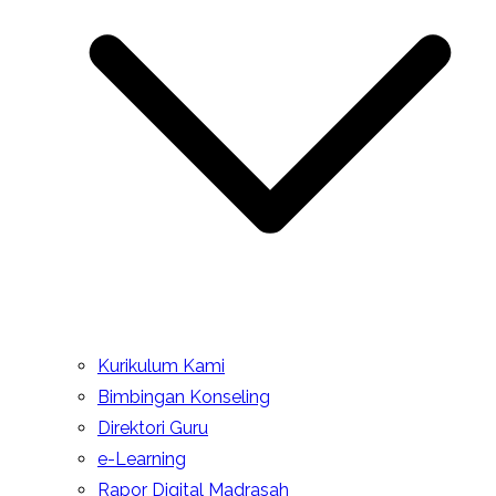
Kurikulum Kami
Bimbingan Konseling
Direktori Guru
e-Learning
Rapor Digital Madrasah