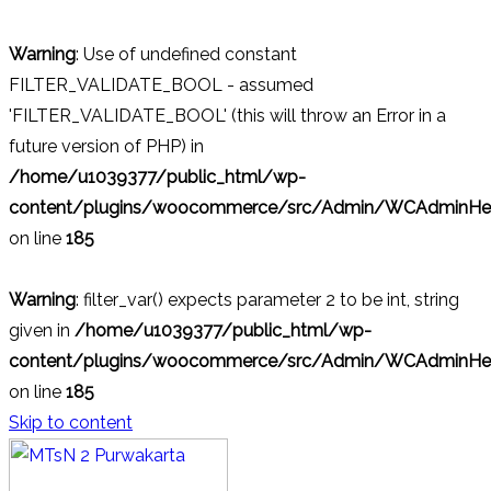
Warning
: Use of undefined constant
FILTER_VALIDATE_BOOL - assumed
'FILTER_VALIDATE_BOOL' (this will throw an Error in a
future version of PHP) in
/home/u1039377/public_html/wp-
content/plugins/woocommerce/src/Admin/WCAdminHel
on line
185
Warning
: filter_var() expects parameter 2 to be int, string
given in
/home/u1039377/public_html/wp-
content/plugins/woocommerce/src/Admin/WCAdminHel
on line
185
Skip to content