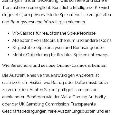
Zahlungsmittel an Bedeutung, was schnelle und sichere
Transaktionen ermöglicht. Künstliche Intelligenz (KI) wird
eingesetzt, um personalisierte Spielerlebnisse zu gestalten
und Betrugsversuche frühzeitig zu erkennen.
VR-Casinos für realitätsnahe Spielerlebnisse
Akzeptanz von Bitcoin, Ethereum und anderen Coins
KI-gestützte Spielanalysen und Bonusangebote
Mobile Optimierung für flexibles Spielen unterwegs
Wie Sie sichere und seriöse Online-Casinos erkennen
Die Auswahl eines vertrauenswürdigen Anbieters ist
essenziell, um Risiken wie Betrug oder Datenmissbrauch
zu vermeiden. Achten Sie auf gültige Lizenzen von
anerkannten Behörden wie der Malta Gaming Authority
oder der UK Gambling Commission. Transparente
Geschäftsbedingungen, faire Auszahlungsquoten und ein