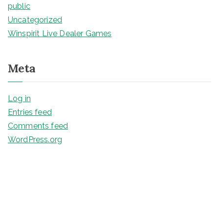
public
Uncategorized
Winspirit Live Dealer Games
Meta
Log in
Entries feed
Comments feed
WordPress.org