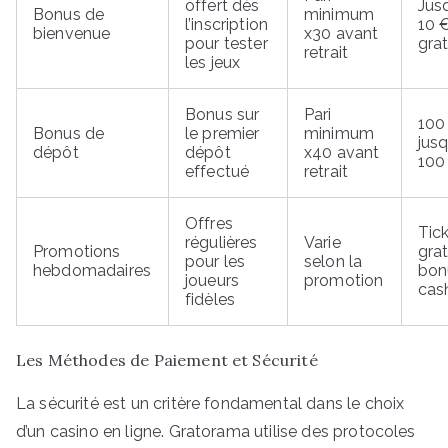
offert dès
Jus
Bonus de
minimum
l’inscription
10 
bienvenue
x30 avant
pour tester
grat
retrait
les jeux
Bonus sur
Pari
100
Bonus de
le premier
minimum
jusq
dépôt
dépôt
x40 avant
100
effectué
retrait
Offres
Tic
régulières
Varie
Promotions
grat
pour les
selon la
hebdomadaires
bon
joueurs
promotion
cas
fidèles
Les Méthodes de Paiement et Sécurité
La sécurité est un critère fondamental dans le choix
d’un casino en ligne. Gratorama utilise des protocoles