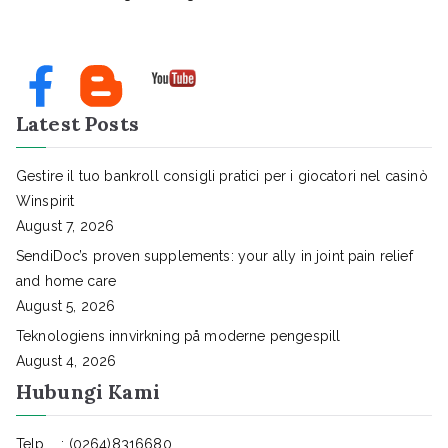
Latest Posts
Gestire il tuo bankroll consigli pratici per i giocatori nel casinò
Winspirit
August 7, 2026
SendiDoc’s proven supplements: your ally in joint pain relief
and home care
August 5, 2026
Teknologiens innvirkning på moderne pengespill
August 4, 2026
Hubungi Kami
Telp : (0264)8316680