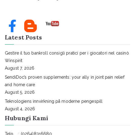
Latest Posts
Gestire il tuo bankroll consigli pratici per i giocatori nel casinò
Winspirit
August 7, 2026
SendiDoc’s proven supplements: your ally in joint pain relief
and home care
August 5, 2026
Teknologiens innvirkning på moderne pengespill
August 4, 2026
Hubungi Kami
Telp : (0264)8316680