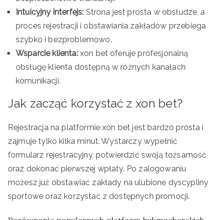
Intuicyjny interfejs:
Strona jest prosta w obsłudze, a
proces rejestracji i obstawiania zakładów przebiega
szybko i bezproblemowo.
Wsparcie klienta:
xon bet oferuje profesjonalną
obsługę klienta dostępną w różnych kanałach
komunikacji.
Jak zacząć korzystać z xon bet?
Rejestracja na platformie xon bet jest bardzo prosta i
zajmuje tylko kilka minut. Wystarczy wypełnić
formularz rejestracyjny, potwierdzić swoją tożsamość
oraz dokonać pierwszej wpłaty. Po zalogowaniu
możesz już obstawiać zakłady na ulubione dyscypliny
sportowe oraz korzystać z dostępnych promocji.