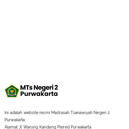
Ini adalah website resmi Madrasah Tsanawiyah Negeri 2
Purwakarta.
Alamat Jl Warung Kandang Plered Purwakarta