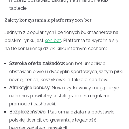
możesz obstawiać zakłady na smartfonie lub
tablecie.
Zalety korzystania z platformy xon bet
Jednym z popularnych i cenionych bukmacherów na
polskim rynku jest
xon bet
. Platforma ta wyróżnia się
na tle konkurencji dzięki kilku istotnym cechom:
Szeroka oferta zakładów:
xon bet umożliwia
obstawianie wielu dyscyplin sportowych, w tym piłki
nożnej, tenisa, koszykówki, a także e-sportów.
Atrakcyjne bonusy:
Nowi użytkownicy mogą liczyć
na bonus powitalny, a stali gracze na regularne
promocje i cashbacki.
Bezpieczeństwo:
Platforma działa na podstawie
polskiej licencji, co gwarantuje legalność i
bezpieczeństwo transakcji.