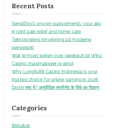
Recent Posts
c
h
SendiDoc’s proven supplements: your ally
in joint pain relief and home care
Teknologiens innvirkning på moderne
pengespill
Wat je moet weten over rakeback bij Winz
Casino: maximaliseer je winst
Why Longfu88 Casino Indonesia is your
trusted choice for online gaming in 2026
Diofin क्या है? आयुर्वेदिक सप्लीमेंट के पीछे का विज्ञान
Categories
Betlabel