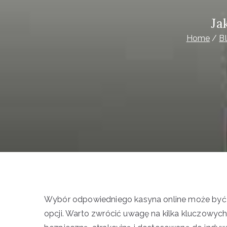
Ja
Home
B
Wybór odpowiedniego kasyna online może być 
opcji. Warto zwrócić uwagę na kilka kluczowyc