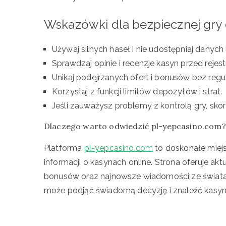
Wskazówki dla bezpiecznej gry 
Używaj silnych haseł i nie udostępniaj danych
Sprawdzaj opinie i recenzje kasyn przed rejest
Unikaj podejrzanych ofert i bonusów bez regu
Korzystaj z funkcji limitów depozytów i strat.
Jeśli zauważysz problemy z kontrolą gry, sko
Dlaczego warto odwiedzić pl-yepcasino.com?
Platforma
pl-yepcasino.com
to doskonałe miejs
informacji o kasynach online. Strona oferuje ak
bonusów oraz najnowsze wiadomości ze świata 
może podjąć świadomą decyzję i znaleźć kasy