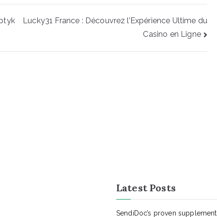
ptyk
Lucky31 France : Découvrez l’Expérience Ultime du
Casino en Ligne
Latest Posts
SendiDoc’s proven supplement