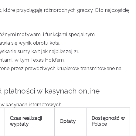
, które przyciągają różnorodnych graczy. Oto najczęściej
różnymi motywami i funkcjami specjalnymi.
wia się wynik obrotu koła.
skanie sumy kart jak najbliższej 21.
antami, w tym Texas Hold’em.
zone przez prawdziwych krupierów transmitowane na
płatności w kasynach online
 w kasynach internetowych
Czas realizacji
Dostępność w
Opłaty
wypłaty
Polsce