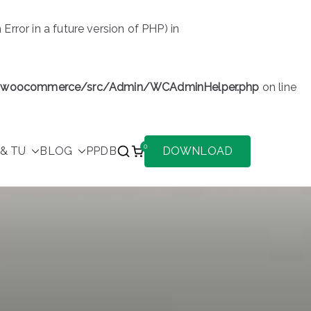
or in a future version of PHP) in
s/woocommerce/src/Admin/WCAdminHelper.php
on line
0
& TU
BLOG
PPDB
DOWNLOAD