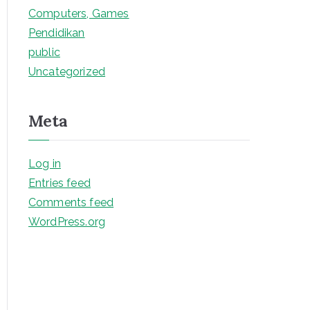
Computers, Games
Pendidikan
public
Uncategorized
Meta
Log in
Entries feed
Comments feed
WordPress.org