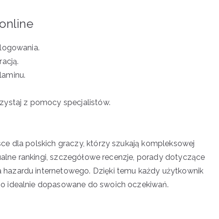
online
 logowania.
racją.
laminu.
rzystaj z pomocy specjalistów.
ce dla polskich graczy, którzy szukają kompleksowej
tualne rankingi, szczegółowe recenzje, porady dotyczące
hazardu internetowego. Dzięki temu każdy użytkownik
no idealnie dopasowane do swoich oczekiwań.