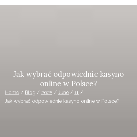
Purwakarta
Jak wybrać odpowiednie kasyno
online w Polsce?
Home
Blog
2025
June
11
Jak wybrać odpowiednie kasyno online w Polsce?