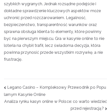
szybkich wygranych. Jednak rozsądne podejście i
dokładne sprawdzenie kluczowych aspektów może
uchronić przed rozczarowaniem. Legalność,
bezpieczeństwo, transparentność warunków oraz
sprawna obsługa klienta to elementy, które powinny
być na pierwszym miejscu. Gra w kasynie online to nie
loteria na chybił trafił, lecz świadoma decyzja, która
powinna przynosić przede wszystkim rozrywkę, a nie
frustrację.
Post
Legano Casino – Kompleksowy Przewodnik po Popu
navigation
larnym Kasynie Online
Analiza rynku kasyn online w Polsce: co warto wiedzieć
przed rejestracją?