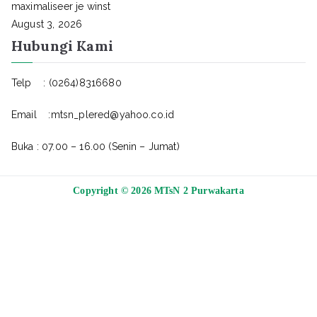
maximaliseer je winst
August 3, 2026
Hubungi Kami
Telp : (0264)8316680
Email :mtsn_plered@yahoo.co.id
Buka : 07.00 – 16.00 (Senin – Jumat)
Copyright © 2026
MTsN 2 Purwakarta