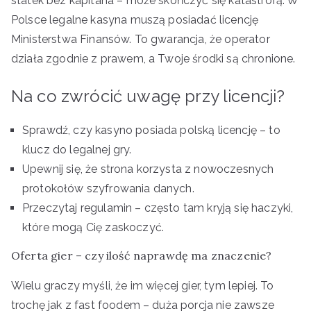
statek bez kapitana – może skończyć się katastrofą. W
Polsce legalne kasyna muszą posiadać licencję
Ministerstwa Finansów. To gwarancja, że operator
działa zgodnie z prawem, a Twoje środki są chronione.
Na co zwrócić uwagę przy licencji?
Sprawdź, czy kasyno posiada polską licencję – to
klucz do legalnej gry.
Upewnij się, że strona korzysta z nowoczesnych
protokołów szyfrowania danych.
Przeczytaj regulamin – często tam kryją się haczyki,
które mogą Cię zaskoczyć.
Oferta gier – czy ilość naprawdę ma znaczenie?
Wielu graczy myśli, że im więcej gier, tym lepiej. To
trochę jak z fast foodem – duża porcja nie zawsze