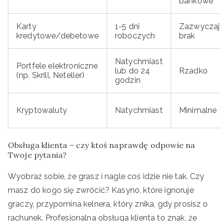
bankowe
Karty
1-5 dni
Zazwyczaj
kredytowe/debetowe
roboczych
brak
Natychmiast
Portfele elektroniczne
lub do 24
Rzadko
(np. Skrill, Neteller)
godzin
Kryptowaluty
Natychmiast
Minimalne
Obsługa klienta – czy ktoś naprawdę odpowie na
Twoje pytania?
Wyobraź sobie, że grasz i nagle coś idzie nie tak. Czy
masz do kogo się zwrócić? Kasyno, które ignoruje
graczy, przypomina kelnera, który znika, gdy prosisz o
rachunek. Profesjonalna obsługa klienta to znak, że