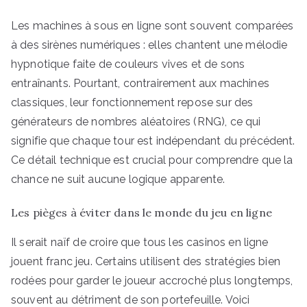
Les machines à sous en ligne sont souvent comparées
à des sirènes numériques : elles chantent une mélodie
hypnotique faite de couleurs vives et de sons
entraînants. Pourtant, contrairement aux machines
classiques, leur fonctionnement repose sur des
générateurs de nombres aléatoires (RNG), ce qui
signifie que chaque tour est indépendant du précédent.
Ce détail technique est crucial pour comprendre que la
chance ne suit aucune logique apparente.
Les pièges à éviter dans le monde du jeu en ligne
Il serait naïf de croire que tous les casinos en ligne
jouent franc jeu. Certains utilisent des stratégies bien
rodées pour garder le joueur accroché plus longtemps,
souvent au détriment de son portefeuille. Voici