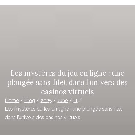
Purwakarta
Les mystères du jeu en ligne : une
plongée sans filet dans l’univers des
casinos virtuels
Home
Blog
2025
June
11
Les mystères du jeu en ligne : une plongée sans filet
dans l’univers des casinos virtuels