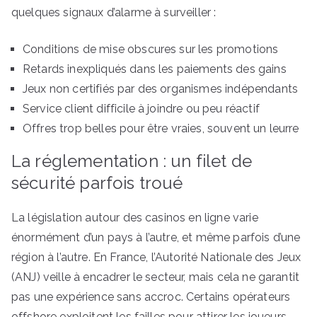
quelques signaux d’alarme à surveiller :
Conditions de mise obscures sur les promotions
Retards inexpliqués dans les paiements des gains
Jeux non certifiés par des organismes indépendants
Service client difficile à joindre ou peu réactif
Offres trop belles pour être vraies, souvent un leurre
La réglementation : un filet de
sécurité parfois troué
La législation autour des casinos en ligne varie
énormément d’un pays à l’autre, et même parfois d’une
région à l’autre. En France, l’Autorité Nationale des Jeux
(ANJ) veille à encadrer le secteur, mais cela ne garantit
pas une expérience sans accroc. Certains opérateurs
offshore exploitent les failles pour attirer les joueurs