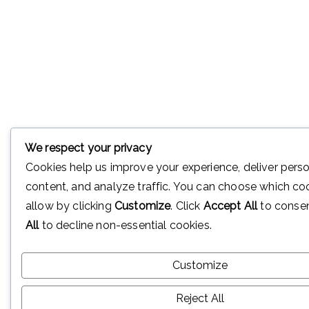
We respect your privacy
Cookies help us improve your experience, deliver pers
content, and analyze traffic. You can choose which co
allow by clicking
Customize
. Click
Accept All
to conse
All
to decline non-essential cookies.
Customize
Reject All