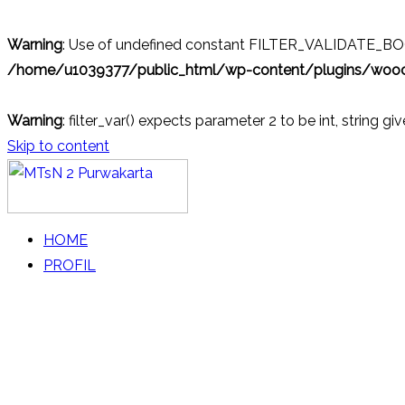
Warning
: Use of undefined constant FILTER_VALIDATE_BOOL
/home/u1039377/public_html/wp-content/plugins/wo
Warning
: filter_var() expects parameter 2 to be int, string gi
Skip to content
MTsN 2 Purwakarta
Official Website
HOME
PROFIL