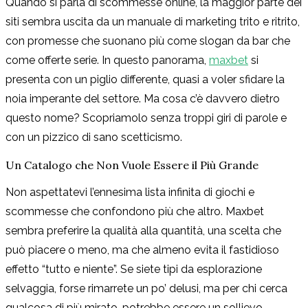
Quando si parla di scommesse online, la maggior parte dei
siti sembra uscita da un manuale di marketing trito e ritrito,
con promesse che suonano più come slogan da bar che
come offerte serie. In questo panorama,
maxbet
si
presenta con un piglio differente, quasi a voler sfidare la
noia imperante del settore. Ma cosa c’è davvero dietro
questo nome? Scopriamolo senza troppi giri di parole e
con un pizzico di sano scetticismo.
Un Catalogo che Non Vuole Essere il Più Grande
Non aspettatevi l’ennesima lista infinita di giochi e
scommesse che confondono più che altro. Maxbet
sembra preferire la qualità alla quantità, una scelta che
può piacere o meno, ma che almeno evita il fastidioso
effetto “tutto e niente”. Se siete tipi da esplorazione
selvaggia, forse rimarrete un po’ delusi, ma per chi cerca
qualcosa di più mirato, potrebbe essere un sollievo.