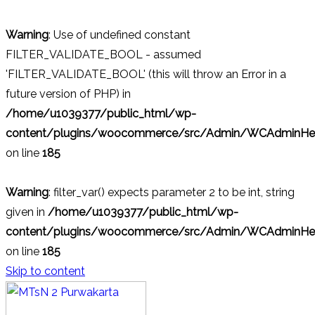
Warning
: Use of undefined constant
FILTER_VALIDATE_BOOL - assumed
'FILTER_VALIDATE_BOOL' (this will throw an Error in a
future version of PHP) in
/home/u1039377/public_html/wp-
content/plugins/woocommerce/src/Admin/WCAdminHel
on line
185
Warning
: filter_var() expects parameter 2 to be int, string
given in
/home/u1039377/public_html/wp-
content/plugins/woocommerce/src/Admin/WCAdminHel
on line
185
Skip to content