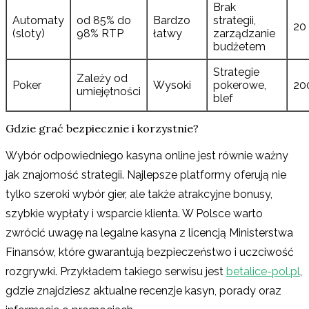
Brak
Automaty
od 85% do
Bardzo
strategii,
20
(sloty)
98% RTP
łatwy
zarządzanie
budżetem
Strategie
Zależy od
Poker
Wysoki
pokerowe,
20
umiejętności
blef
Gdzie grać bezpiecznie i korzystnie?
Wybór odpowiedniego kasyna online jest równie ważny
jak znajomość strategii. Najlepsze platformy oferują nie
tylko szeroki wybór gier, ale także atrakcyjne bonusy,
szybkie wypłaty i wsparcie klienta. W Polsce warto
zwrócić uwagę na legalne kasyna z licencją Ministerstwa
Finansów, które gwarantują bezpieczeństwo i uczciwość
rozgrywki. Przykładem takiego serwisu jest
betalice-pol.pl
,
gdzie znajdziesz aktualne recenzje kasyn, porady oraz