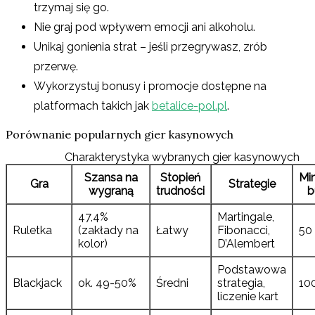
trzymaj się go.
Nie graj pod wpływem emocji ani alkoholu.
Unikaj gonienia strat – jeśli przegrywasz, zrób
przerwę.
Wykorzystuj bonusy i promocje dostępne na
platformach takich jak
betalice-pol.pl
.
Porównanie popularnych gier kasynowych
Charakterystyka wybranych gier kasynowych
Szansa na
Stopień
Mi
Gra
Strategie
wygraną
trudności
b
47,4%
Martingale,
Ruletka
(zakłady na
Łatwy
Fibonacci,
50
kolor)
D’Alembert
Podstawowa
Blackjack
ok. 49-50%
Średni
strategia,
10
liczenie kart