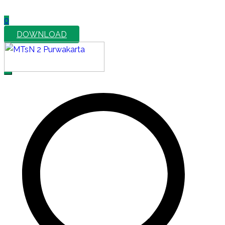
0
DOWNLOAD
MTsN 2 Purwakarta
Official Website