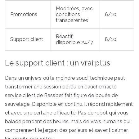
Modérées, avec
Promotions
conditions
6/10
transparentes
Réactif,
Support client
8/10
disponible 24/7
Le support client : un vrai plus
Dans un univers où le moindre souci technique peut
transformer une session de jeu en cauchemar, le
service client de Bassbet fait figure de bouée de
sauvetage. Disponible en continu, il répond rapidement
et avec une certaine efficacité. Pas de robot qui vous
balade pendant des heures, mais de vrais humains qui
comprennent le jargon des parieurs et savent calmer
les esprits échauffés.