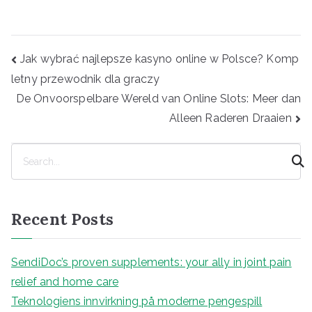
Post
Jak wybrać najlepsze kasyno online w Polsce? Komp
navigation
letny przewodnik dla graczy
De Onvoorspelbare Wereld van Online Slots: Meer dan
Alleen Raderen Draaien
S
e
a
r
Recent Posts
c
h
SendiDoc’s proven supplements: your ally in joint pain
relief and home care
Teknologiens innvirkning på moderne pengespill