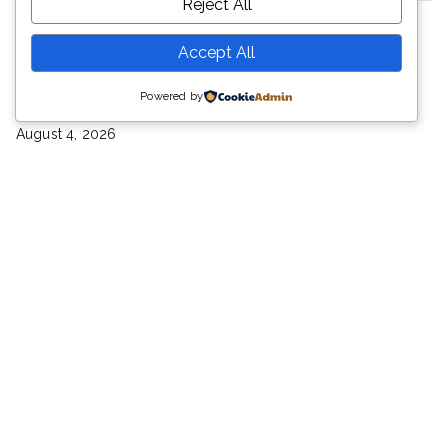
Reject All
SendiDoc’s proven supplements: your ally in joint pain relief
Accept All
and home care
August 5, 2026
Powered by
Teknologiens innvirkning på moderne pengespill
August 4, 2026
Wat je moet weten over rakeback bij Winz Casino:
maximaliseer je winst
August 3, 2026
Hubungi Kami
Telp : (0264)8316680
Email :mtsn_plered@yahoo.co.id
Buka : 07.00 – 16.00 (Senin – Jumat)