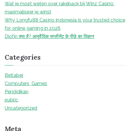
Wat je moet weten over rakeback bij Winz Casino:
maximaliseer je winst
Why Longfu88 Casino Indonesia is your trusted choice
for online gaming in 2026
Diofin क्या है? आयुर्वेदिक सप्लीमेंट के पीछे का विज्ञान
Categories
Betlabel
Computers, Games
Pendidikan
public
Uncategorized
Meta