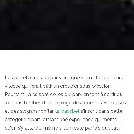
Les plateformes de paris en ligne se multiplient à une
vitesse qui ferait pâlir un croupier sous pression.
Pourtant, rares sont celles qui parviennent à sortir du
lot sans tomber dans le piège des promesses creuses
et des slogans ronflants.
bassbet
s’inscrit dans cette
catégorie à part, offrant une expérience qui mérite
qu’on s’y attarde, même si l’on reste parfois dubitatif