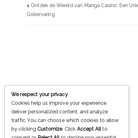
Post
Ontdek de Wereld van Manga Casino: Een Uni
navigation
Gokervaring
We respect your privacy
Cookies help us improve your experience,
deliver personalized content, and analyze
traffic. You can choose which cookies to allow
by clicking
Customize
. Click
Accept All
to
consent or
Reject All
to decline non-essential