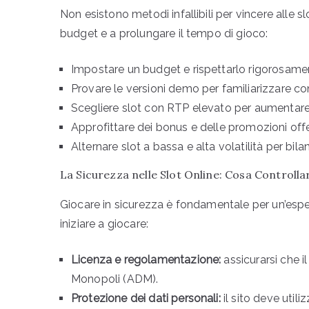
Non esistono metodi infallibili per vincere alle s
budget e a prolungare il tempo di gioco:
Impostare un budget e rispettarlo rigorosame
Provare le versioni demo per familiarizzare co
Scegliere slot con RTP elevato per aumentare l
Approfittare dei bonus e delle promozioni offe
Alternare slot a bassa e alta volatilità per bila
La Sicurezza nelle Slot Online: Cosa Controlla
Giocare in sicurezza è fondamentale per un’esper
iniziare a giocare:
Licenza e regolamentazione:
assicurarsi che i
Monopoli (ADM).
Protezione dei dati personali:
il sito deve util