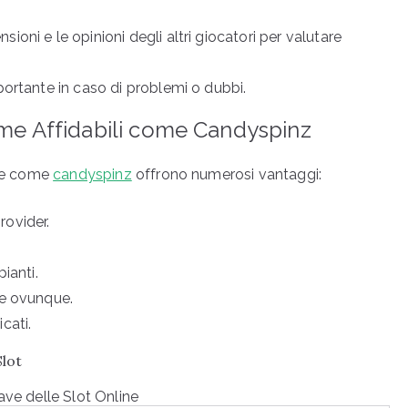
sioni e le opinioni degli altri giocatori per valutare
ortante in caso di problemi o dubbi.
rme Affidabili come Candyspinz
rme come
candyspinz
offrono numerosi vantaggi:
rovider.
ianti.
re ovunque.
cati.
Slot
ave delle Slot Online