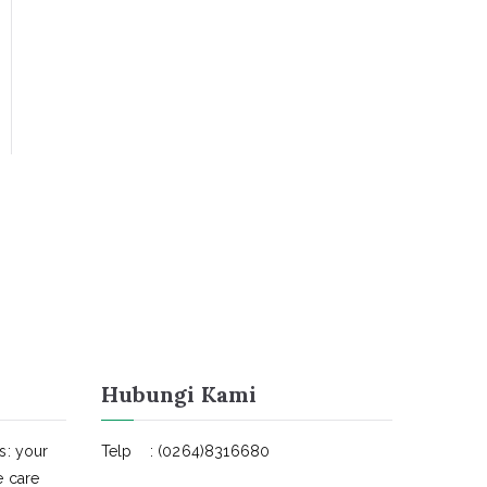
Hubungi Kami
s: your
Telp : (0264)8316680
e care