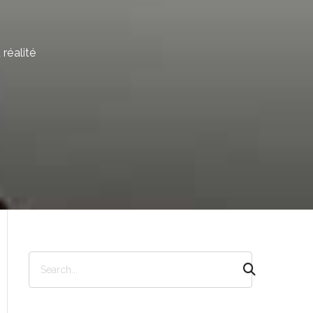
 réalité
S
e
a
r