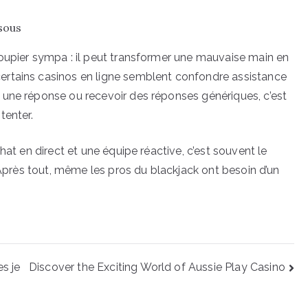
 sous
oupier sympa : il peut transformer une mauvaise main en
ertains casinos en ligne semblent confondre assistance
 une réponse ou recevoir des réponses génériques, c’est
tenter.
hat en direct et une équipe réactive, c’est souvent le
. Après tout, même les pros du blackjack ont besoin d’un
s je
Discover the Exciting World of Aussie Play Casino