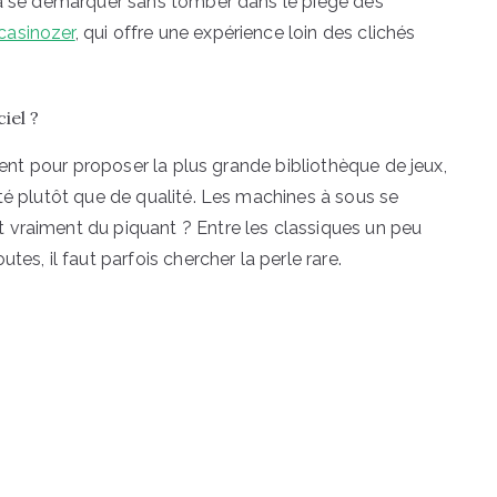
t à se démarquer sans tomber dans le piège des
casinozer
, qui offre une expérience loin des clichés
iel ?
isent pour proposer la plus grande bibliothèque de jeux,
té plutôt que de qualité. Les machines à sous se
 vraiment du piquant ? Entre les classiques un peu
es, il faut parfois chercher la perle rare.