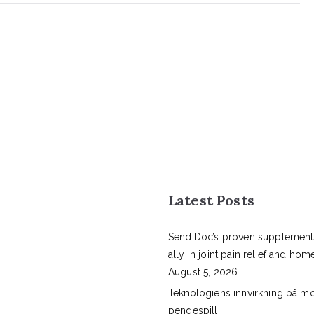
Latest Posts
SendiDoc’s proven supplement
ally in joint pain relief and hom
August 5, 2026
Teknologiens innvirkning på m
pengespill