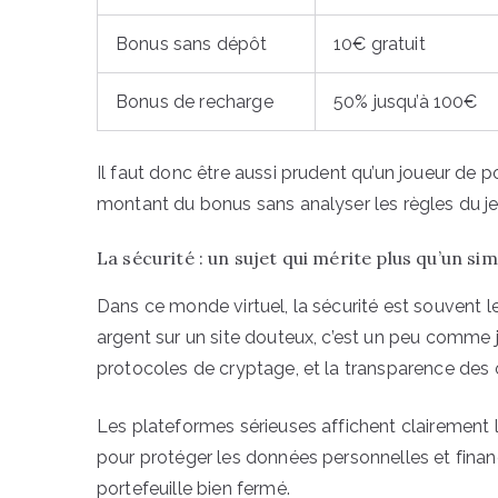
Bonus sans dépôt
10€ gratuit
Bonus de recharge
50% jusqu’à 100€
Il faut donc être aussi prudent qu’un joueur de po
montant du bonus sans analyser les règles du je
La sécurité : un sujet qui mérite plus qu’un si
Dans ce monde virtuel, la sécurité est souvent l
argent sur un site douteux, c’est un peu comme j
protocoles de cryptage, et la transparence des 
Les plateformes sérieuses affichent clairement le
pour protéger les données personnelles et financ
portefeuille bien fermé.