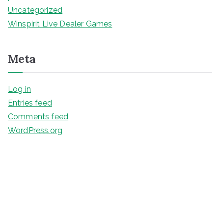
Uncategorized
Winspirit Live Dealer Games
Meta
Log in
Entries feed
Comments feed
WordPress.org