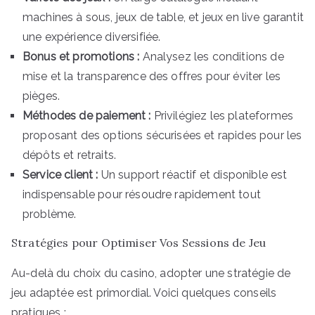
machines à sous, jeux de table, et jeux en live garantit
une expérience diversifiée.
Bonus et promotions :
Analysez les conditions de
mise et la transparence des offres pour éviter les
pièges.
Méthodes de paiement :
Privilégiez les plateformes
proposant des options sécurisées et rapides pour les
dépôts et retraits.
Service client :
Un support réactif et disponible est
indispensable pour résoudre rapidement tout
problème.
Stratégies pour Optimiser Vos Sessions de Jeu
Au-delà du choix du casino, adopter une stratégie de
jeu adaptée est primordial. Voici quelques conseils
pratiques :