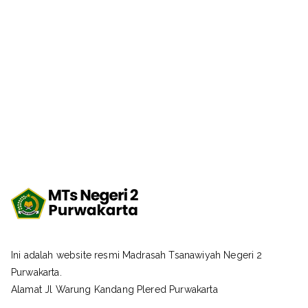
Ini adalah website resmi Madrasah Tsanawiyah Negeri 2
Purwakarta.
Alamat Jl Warung Kandang Plered Purwakarta