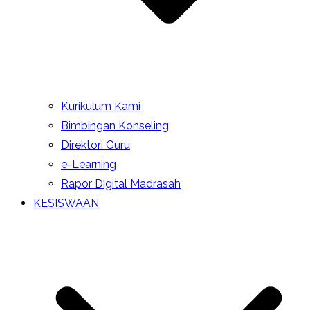
Kurikulum Kami
Bimbingan Konseling
Direktori Guru
e-Learning
Rapor Digital Madrasah
KESISWAAN