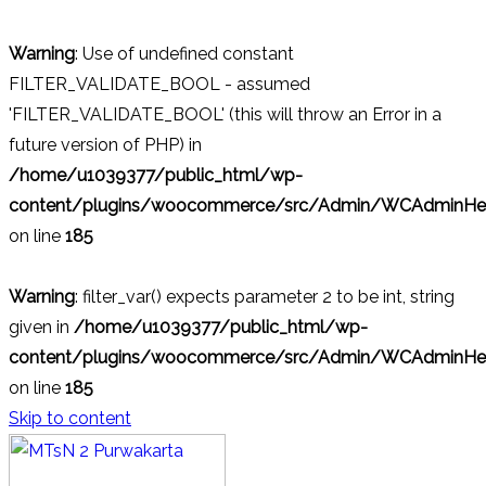
Warning
: Use of undefined constant
FILTER_VALIDATE_BOOL - assumed
'FILTER_VALIDATE_BOOL' (this will throw an Error in a
future version of PHP) in
/home/u1039377/public_html/wp-
content/plugins/woocommerce/src/Admin/WCAdminHel
on line
185
Warning
: filter_var() expects parameter 2 to be int, string
given in
/home/u1039377/public_html/wp-
content/plugins/woocommerce/src/Admin/WCAdminHel
on line
185
Skip to content