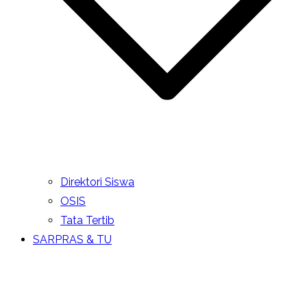
Direktori Siswa
OSIS
Tata Tertib
SARPRAS & TU