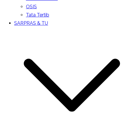
OSIS
Tata Tertib
SARPRAS & TU