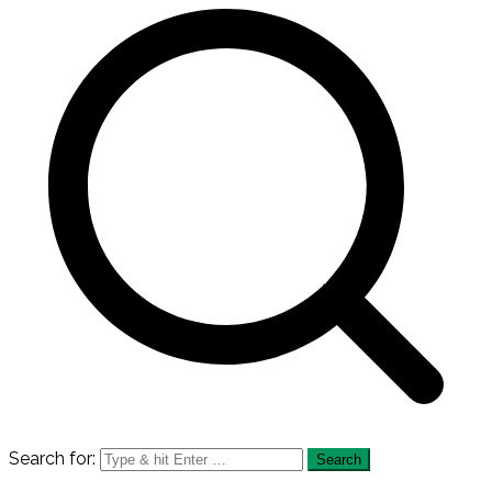
Search for: