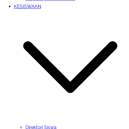
KESISWAAN
Direktori Siswa