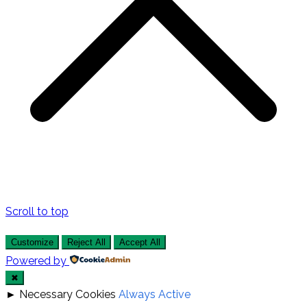
Scroll to top
Customize
Reject All
Accept All
Powered by
✖
►
Necessary Cookies
Always Active