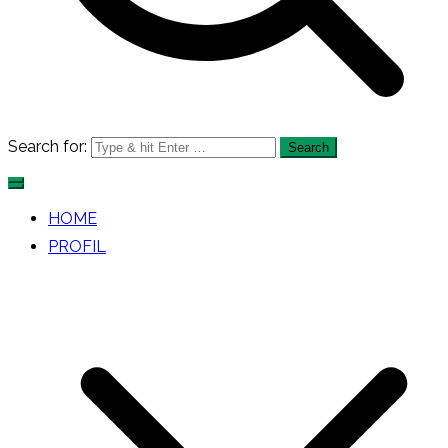
Search for:
HOME
PROFIL