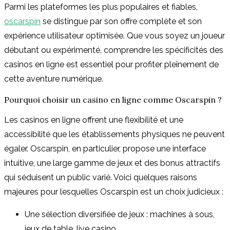
Parmi les plateformes les plus populaires et fiables,
oscarspin
se distingue par son offre complète et son
expérience utilisateur optimisée. Que vous soyez un joueur
débutant ou expérimenté, comprendre les spécificités des
casinos en ligne est essentiel pour profiter pleinement de
cette aventure numérique.
Pourquoi choisir un casino en ligne comme Oscarspin ?
Les casinos en ligne offrent une flexibilité et une
accessibilité que les établissements physiques ne peuvent
égaler. Oscarspin, en particulier, propose une interface
intuitive, une large gamme de jeux et des bonus attractifs
qui séduisent un public varié. Voici quelques raisons
majeures pour lesquelles Oscarspin est un choix judicieux :
Une sélection diversifiée de jeux : machines à sous,
jeux de table, live casino.