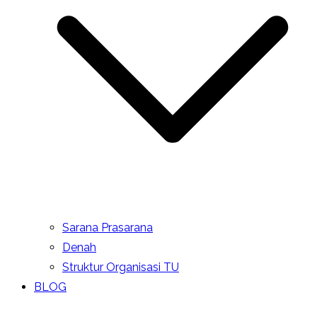
Sarana Prasarana
Denah
Struktur Organisasi TU
BLOG