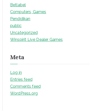
Betlabel
Computers, Games
Pendidikan
public
Uncategorized
Winspirit Live Dealer Games
Meta
Log in
Entries feed
Comments feed
WordPress.org