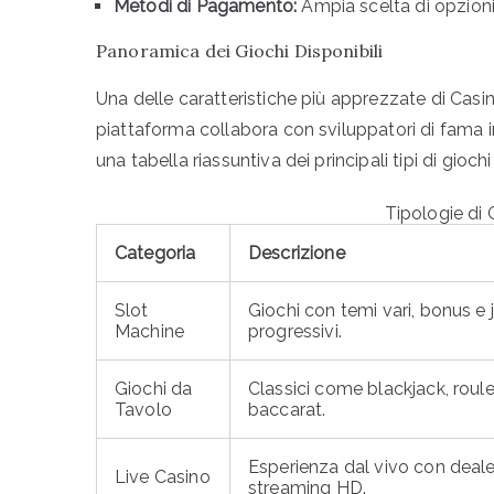
Metodi di Pagamento:
Ampia scelta di opzioni s
Panoramica dei Giochi Disponibili
Una delle caratteristiche più apprezzate di Casin
piattaforma collabora con sviluppatori di fama in
una tabella riassuntiva dei principali tipi di giochi 
Tipologie di 
Categoria
Descrizione
Slot
Giochi con temi vari, bonus e
Machine
progressivi.
Giochi da
Classici come blackjack, roule
Tavolo
baccarat.
Esperienza dal vivo con dealer
Live Casino
streaming HD.