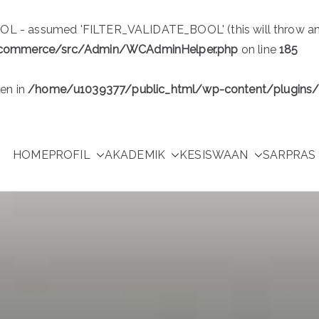
 - assumed 'FILTER_VALIDATE_BOOL' (this will throw an Err
ocommerce/src/Admin/WCAdminHelper.php
on line
185
ven in
/home/u1039377/public_html/wp-content/plugin
HOME
PROFIL
AKADEMIK
KESISWAAN
SARPRAS 
Purwakarta