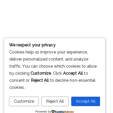
We respect your privacy
Cookies help us improve your experience,
deliver personalized content, and analyze
traffic. You can choose which cookies to allow
by clicking
Customize
. Click
Accept All
to
consent or
Reject All
to decline non-essential
Ini adalah website resmi Madrasah
cookies.
Tsanawiyah Negeri 2 Purwakarta.
Alamat Jl Warung Kandang Plered
Customize
Reject All
Accept All
Purwakarta
Powered by