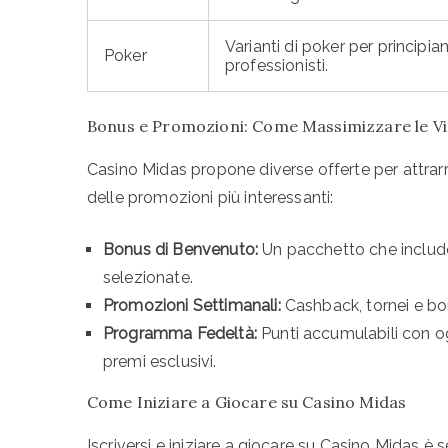
Varianti di poker per principian
Poker
professionisti.
Bonus e Promozioni: Come Massimizzare le Vi
Casino Midas propone diverse offerte per attrar
delle promozioni più interessanti:
Bonus di Benvenuto:
Un pacchetto che include 
selezionate.
Promozioni Settimanali:
Cashback, tornei e bon
Programma Fedeltà:
Punti accumulabili con o
premi esclusivi.
Come Iniziare a Giocare su Casino Midas
Iscriversi e iniziare a giocare su Casino Midas è