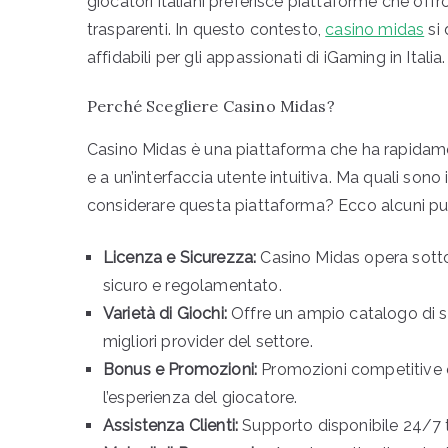
giocatori italiani preferisce piattaforme che offr
trasparenti. In questo contesto,
casino midas
si 
affidabili per gli appassionati di iGaming in Italia.
Perché Scegliere Casino Midas?
Casino Midas è una piattaforma che ha rapidam
e a un’interfaccia utente intuitiva. Ma quali sono 
considerare questa piattaforma? Ecco alcuni pun
Licenza e Sicurezza:
Casino Midas opera sott
sicuro e regolamentato.
Varietà di Giochi:
Offre un ampio catalogo di slo
migliori provider del settore.
Bonus e Promozioni:
Promozioni competitive e
l’esperienza del giocatore.
Assistenza Clienti:
Supporto disponibile 24/7 tr