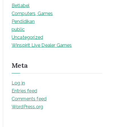
Betlabel
Computers, Games
Pendidikan
public
Uncategorized
Winspirit Live Dealer Games
Meta
Log in
Entries feed
Comments feed
WordPress.org