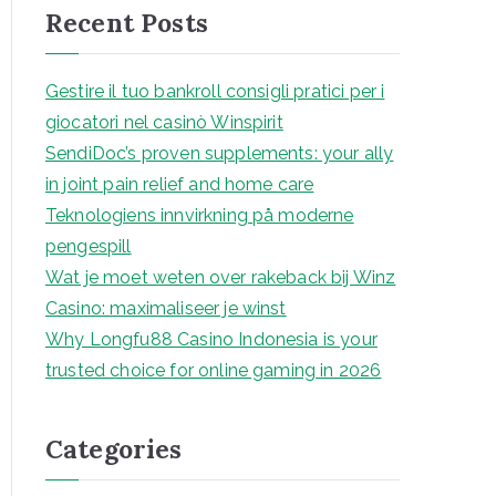
Recent Posts
c
h
Gestire il tuo bankroll consigli pratici per i
giocatori nel casinò Winspirit
SendiDoc’s proven supplements: your ally
in joint pain relief and home care
Teknologiens innvirkning på moderne
pengespill
Wat je moet weten over rakeback bij Winz
Casino: maximaliseer je winst
Why Longfu88 Casino Indonesia is your
trusted choice for online gaming in 2026
Categories