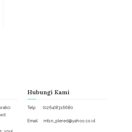
Hubungi Kami
ratici
Telp : (0264)8316680
rit
Email :mtsn_plered@yahoo.co.id
s: your