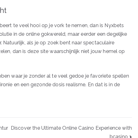
ht
obeert te veel hooi op je vork te nemen, dan is Nyxbets
olutie in de online gokwereld, maar eerder een degelijke
 Natuurlijk, als je op zoek bent naar spectaculaire
elen, dan is deze site waarschijnlijk niet jouw hemel op
bben waar je zonder al te veel gedoe je favoriete spellen
ironie en een gezonde dosis realisme. En dat is in de
ntur
Discover the Ultimate Online Casino Experience with
bcasino