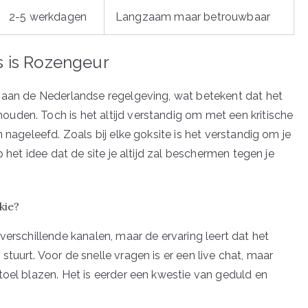
2-5 werkdagen
Langzaam maar betrouwbaar
es is Rozengeur
t aan de Nederlandse regelgeving, wat betekent dat het
uden. Toch is het altijd verstandig om met een kritische
 nageleefd. Zoals bij elke goksite is het verstandig om je
p het idee dat de site je altijd zal beschermen tegen je
kie?
verschillende kanalen, maar de ervaring leert dat het
tuurt. Voor de snelle vragen is er een live chat, maar
toel blazen. Het is eerder een kwestie van geduld en