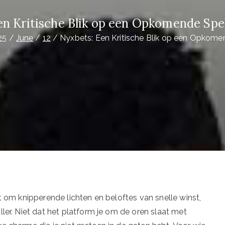
n Kritische Blik op een Opkomende Spe
25
June
12
Nyxbets: Een Kritische Blik op een Opkome
t om knipperende lichten en beloftes van snelle winst,
ler. Niet dat het platform je om de oren slaat met