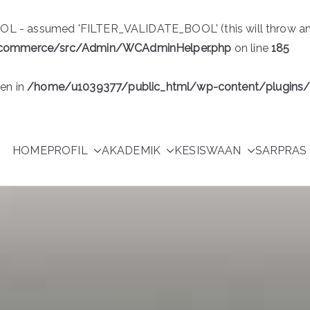
 - assumed 'FILTER_VALIDATE_BOOL' (this will throw an Err
ocommerce/src/Admin/WCAdminHelper.php
on line
185
ven in
/home/u1039377/public_html/wp-content/plugin
HOME
PROFIL
AKADEMIK
KESISWAAN
SARPRAS 
Purwakarta