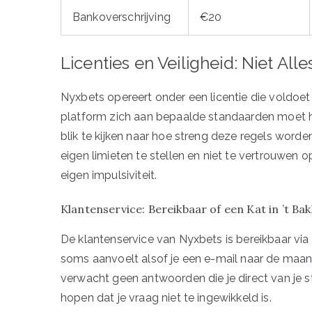
Bankoverschrijving
€20
Licenties en Veiligheid: Niet All
Nyxbets opereert onder een licentie die voldoe
platform zich aan bepaalde standaarden moet ho
blik te kijken naar hoe streng deze regels worden
eigen limieten te stellen en niet te vertrouwen o
eigen impulsiviteit.
Klantenservice: Bereikbaar of een Kat in ’t Bak
De klantenservice van Nyxbets is bereikbaar via 
soms aanvoelt alsof je een e-mail naar de maan s
verwacht geen antwoorden die je direct van je s
hopen dat je vraag niet te ingewikkeld is.