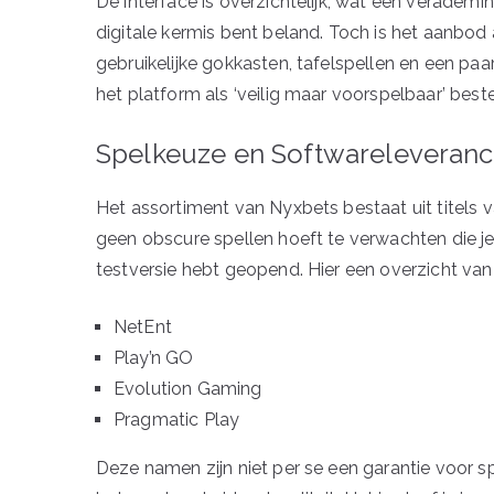
De interface is overzichtelijk, wat een verademin
digitale kermis bent beland. Toch is het aanbod 
gebruikelijke gokkasten, tafelspellen en een pa
het platform als ‘veilig maar voorspelbaar’ bes
Spelkeuze en Softwareleveranc
Het assortiment van Nyxbets bestaat uit titels 
geen obscure spellen hoeft te verwachten die je
testversie hebt geopend. Hier een overzicht van 
NetEnt
Play’n GO
Evolution Gaming
Pragmatic Play
Deze namen zijn niet per se een garantie voor 