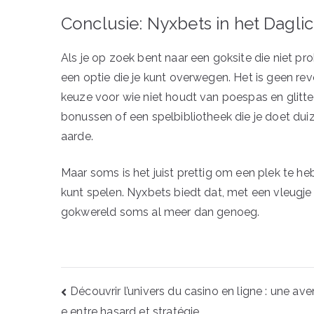
Conclusie: Nyxbets in het Daglic
Als je op zoek bent naar een goksite die niet pr
een optie die je kunt overwegen. Het is geen rev
keuze voor wie niet houdt van poespas en glitter.
bonussen of een spelbibliotheek die je doet duiz
aarde.
Maar soms is het juist prettig om een plek te he
kunt spelen. Nyxbets biedt dat, met een vleugje 
gokwereld soms al meer dan genoeg.
Post
Découvrir l’univers du casino en ligne : une ave
navigation
e entre hasard et stratégie