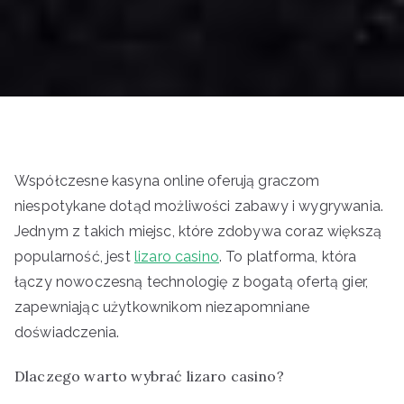
Współczesne kasyna online oferują graczom
niespotykane dotąd możliwości zabawy i wygrywania.
Jednym z takich miejsc, które zdobywa coraz większą
popularność, jest
lizaro casino
. To platforma, która
łączy nowoczesną technologię z bogatą ofertą gier,
zapewniając użytkownikom niezapomniane
doświadczenia.
Dlaczego warto wybrać lizaro casino?