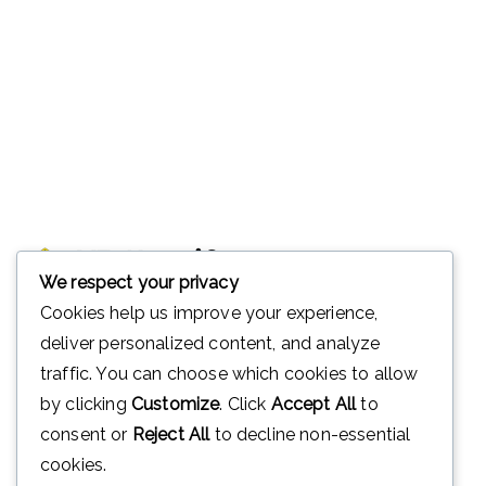
We respect your privacy
Cookies help us improve your experience,
deliver personalized content, and analyze
Ini adalah website resmi Madrasah Tsanawiyah Negeri 2
traffic. You can choose which cookies to allow
Purwakarta.
by clicking
Customize
. Click
Accept All
to
Alamat Jl Warung Kandang Plered Purwakarta
consent or
Reject All
to decline non-essential
cookies.