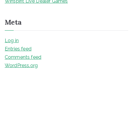
Winspirit Live Dealer Games
Meta
Log in
Entries feed
Comments feed
WordPress.org