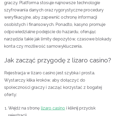
graczy. Platforma stosuje najnowsze technologie
szyfrowania danych oraz rygorystyczne procedury
weryfikacyjne, aby zapewnić ochronę informacji
osobistych i finansowych. Ponadto, kasyno promuje
odpowiedzialne podejście do hazardu, oferując
narzędzia takie jak limity depozytów, czasowe blokady
konta czy możliwość samowykluczenia.
Jak zacząć przygodę z lizaro casino?
Rejestracja w lizaro casino jest szybka i prosta.
Wystarczy kilka kroków, aby dołączyć do
społeczności graczy i zacząć korzystać z bogatej
oferty:
Wejdź na stronę
lizaro casino
i kliknij przycisk
rejestracji.