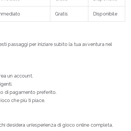
mmediato
Gratis
Disponibile
sti passaggi per iniziare subito la tua avventura nel
crea un account.
genti.
do di pagamento preferito.
ioco che più ti piace.
chi desidera un’esperienza di gioco online completa,