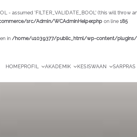
 - assumed 'FILTER_VALIDATE_BOOL' (this will throw an Err
ocommerce/src/Admin/WCAdminHelper.php
on line
185
ven in
/home/u1039377/public_html/wp-content/plugin
HOME
PROFIL
AKADEMIK
KESISWAAN
SARPRAS 
Purwakarta