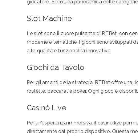
giocatore. Ecco una panoramica delle categorie p
Slot Machine
Le slot sono il cuore pulsante di RTBet, con centi
moderne e tematiche. I giochi sono sviluppati da
alta qualità e funzionalità innovative.
Giochi da Tavolo
Per gli amanti della strategia, RTBet offre una r
roulette, baccarat e poker. Ogni gioco è disponib
Casinò Live
Per un’esperienza immersiva, il casinò live perme
direttamente dal proprio dispositivo. Questa mod