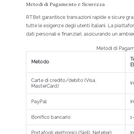
Metodi di Pagamento e Sicurezza
RTBet garantisce transazioni rapide e sicure gra
tutte le esigenze degli utenti italiani. La piattaf
dati personali e finanziari, assicurando un ambien
Metodi di Pagam
T
Metodo
E
Carte di credito/debito (Visa,
I
MasterCard)
PayPal
I
Bonifico bancario
1
Portafogli elettronici (Skrill, Neteller)
I