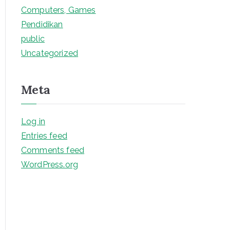
Computers, Games
Pendidikan
public
Uncategorized
Meta
Log in
Entries feed
Comments feed
WordPress.org