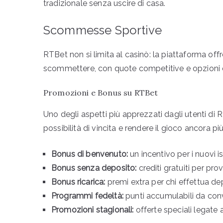
tradizionale senza uscire di casa.
Scommesse Sportive
RTBet non si limita al casinò: la piattaforma off
scommettere, con quote competitive e opzioni 
Promozioni e Bonus su RTBet
Uno degli aspetti più apprezzati dagli utenti d
possibilità di vincita e rendere il gioco ancora p
Bonus di benvenuto:
un incentivo per i nuovi i
Bonus senza deposito:
crediti gratuiti per prov
Bonus ricarica:
premi extra per chi effettua dep
Programmi fedeltà:
punti accumulabili da conv
Promozioni stagionali:
offerte speciali legate a