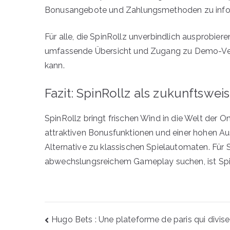
Bonusangebote und Zahlungsmethoden zu info
Für alle, die SpinRollz unverbindlich ausprobier
umfassende Übersicht und Zugang zu Demo-Versi
kann.
Fazit: SpinRollz als zukunftswei
SpinRollz bringt frischen Wind in die Welt der O
attraktiven Bonusfunktionen und einer hohen A
Alternative zu klassischen Spielautomaten. Für 
abwechslungsreichem Gameplay suchen, ist SpinR
Post
Hugo Bets : Une plateforme de paris qui divise
navigation