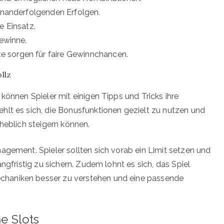
inanderfolgenden Erfolgen.
e Einsatz.
Gewinne.
e sorgen für faire Gewinnchancen.
llz
können Spieler mit einigen Tipps und Tricks ihre
hlt es sich, die Bonusfunktionen gezielt zu nutzen und
heblich steigern können.
agement. Spieler sollten sich vorab ein Limit setzen und
ngfristig zu sichern. Zudem lohnt es sich, das Spiel
haniken besser zu verstehen und eine passende
he Slots