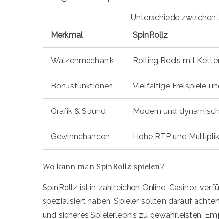
Unterschiede zwischen S
Merkmal
SpinRollz
Walzenmechanik
Rolling Reels mit Kett
Bonusfunktionen
Vielfältige Freispiele u
Grafik & Sound
Modern und dynamisc
Gewinnchancen
Hohe RTP und Multipli
Wo kann man SpinRollz spielen?
SpinRollz ist in zahlreichen Online-Casinos verf
spezialisiert haben. Spieler sollten darauf achten
und sicheres Spielerlebnis zu gewährleisten. Em