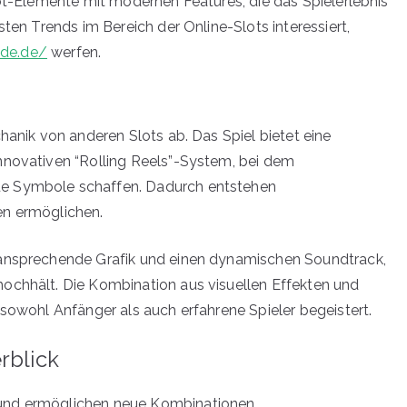
lot-Elemente mit modernen Features, die das Spielerlebnis
sten Trends im Bereich der Online-Slots interessiert,
zde.de/
werfen.
hanik von anderen Slots ab. Das Spiel bietet eine
nnovativen “Rolling Reels”-System, bei dem
ue Symbole schaffen. Dadurch entstehen
en ermöglichen.
 ansprechende Grafik und einen dynamischen Soundtrack,
ochhält. Die Kombination aus visuellen Effekten und
 sowohl Anfänger als auch erfahrene Spieler begeistert.
rblick
und ermöglichen neue Kombinationen.