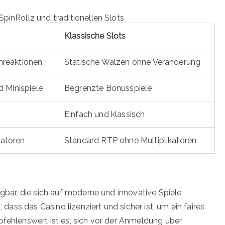
pinRollz und traditionellen Slots
Klassische Slots
enreaktionen
Statische Walzen ohne Veränderung
nd Minispiele
Begrenzte Bonusspiele
h
Einfach und klassisch
katoren
Standard RTP ohne Multiplikatoren
ügbar, die sich auf moderne und innovative Spiele
, dass das Casino lizenziert und sicher ist, um ein faires
pfehlenswert ist es, sich vor der Anmeldung über