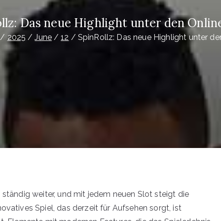
llz: Das neue Highlight unter den Onlin
2025
June
12
SpinRollz: Das neue Highlight unter de
 ständig weiter, und mit jedem neuen Slot steigt die
vatives Spiel, das derzeit für Aufsehen sorgt, ist