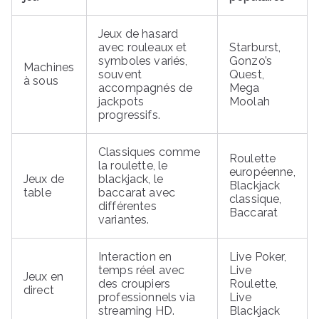
Jeux de hasard
avec rouleaux et
Starburst,
symboles variés,
Gonzo’s
Machines
souvent
Quest,
à sous
accompagnés de
Mega
jackpots
Moolah
progressifs.
Classiques comme
Roulette
la roulette, le
européenne,
Jeux de
blackjack, le
Blackjack
table
baccarat avec
classique,
différentes
Baccarat
variantes.
Interaction en
Live Poker,
temps réel avec
Live
Jeux en
des croupiers
Roulette,
direct
professionnels via
Live
streaming HD.
Blackjack