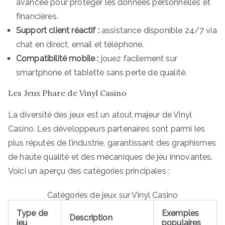
avancée pour protéger les données personnelles et
financières.
Support client réactif :
assistance disponible 24/7 via
chat en direct, email et téléphone.
Compatibilité mobile :
jouez facilement sur
smartphone et tablette sans perte de qualité.
Les Jeux Phare de Vinyl Casino
La diversité des jeux est un atout majeur de Vinyl
Casino. Les développeurs partenaires sont parmi les
plus réputés de l’industrie, garantissant des graphismes
de haute qualité et des mécaniques de jeu innovantes.
Voici un aperçu des catégories principales :
Catégories de jeux sur Vinyl Casino
Type de
Exemples
Description
jeu
populaires