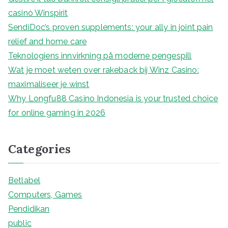
casinò Winspirit
SendiDoc’s proven supplements: your ally in joint pain
relief and home care
Teknologiens innvirkning på moderne pengespill
Wat je moet weten over rakeback bij Winz Casino:
maximaliseer je winst
Why Longfu88 Casino Indonesia is your trusted choice
for online gaming in 2026
Categories
Betlabel
Computers, Games
Pendidikan
public