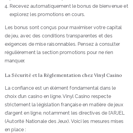
Recevez automatiquement le bonus de bienvenue et
explorez les promotions en cours.
Les bonus sont conçus pour maximiser votre capital
de jeu, avec des conditions transparentes et des
exigences de mise raisonnables. Pensez à consulter
régulièrement la section promotions pour ne rien
manquer.
La Sécurité et la Réglementation chez Vinyl Casino
La confiance est un élément fondamental dans le
choix d’un casino en ligne. Vinyl Casino respecte
strictement la législation française en matière de jeux
d’argent en ligne, notamment les directives de l’ARJEL
(Autorité Nationale des Jeux). Voici les mesures mises
en place :