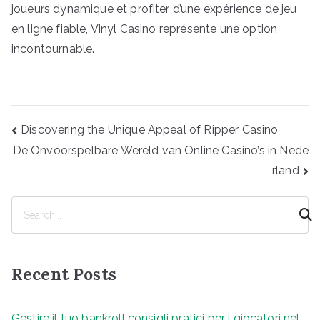
joueurs dynamique et profiter d’une expérience de jeu
en ligne fiable, Vinyl Casino représente une option
incontournable.
Post
Discovering the Unique Appeal of Ripper Casino
navigation
De Onvoorspelbare Wereld van Online Casino’s in Nede
rland
S
e
a
r
Recent Posts
c
h
Gestire il tuo bankroll consigli pratici per i giocatori nel