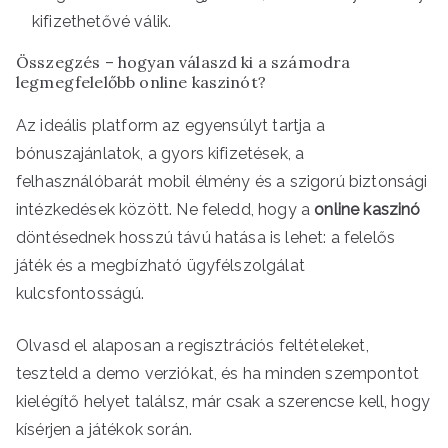
kifizethetővé válik.
Összegzés – hogyan válaszd ki a számodra
legmegfelelőbb online kaszinót?
Az ideális platform az egyensúlyt tartja a
bónuszajánlatok, a gyors kifizetések, a
felhasználóbarát mobil élmény és a szigorú biztonsági
intézkedések között. Ne feledd, hogy a
online kaszinó
döntésednek hosszú távú hatása is lehet: a felelős
játék és a megbízható ügyfélszolgálat
kulcsfontosságú.
Olvasd el alaposan a regisztrációs feltételeket,
teszteld a demo verziókat, és ha minden szempontot
kielégítő helyet találsz, már csak a szerencse kell, hogy
kísérjen a játékok során.