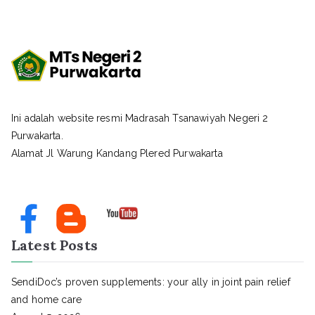
Ini adalah website resmi Madrasah Tsanawiyah Negeri 2
Purwakarta.
Alamat Jl Warung Kandang Plered Purwakarta
Latest Posts
SendiDoc’s proven supplements: your ally in joint pain relief
and home care