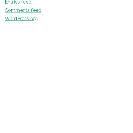
Entries feed
Comments feed
WordPress.org