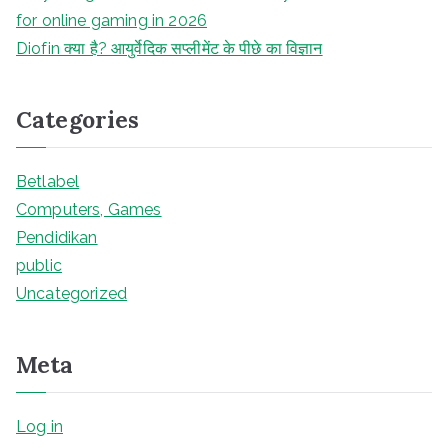
for online gaming in 2026
Diofin क्या है? आयुर्वेदिक सप्लीमेंट के पीछे का विज्ञान
Categories
Betlabel
Computers, Games
Pendidikan
public
Uncategorized
Meta
Log in