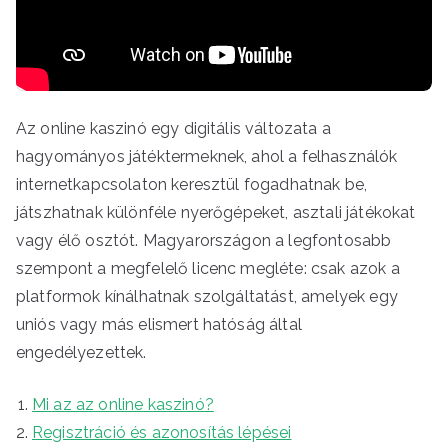
Az online kaszinó egy digitális változata a
hagyományos játéktermeknek, ahol a felhasználók
internetkapcsolaton keresztül fogadhatnak be,
játszhatnak különféle nyerőgépeket, asztali játékokat
vagy élő osztót. Magyarországon a legfontosabb
szempont a megfelelő licenc megléte: csak azok a
platformok kínálhatnak szolgáltatást, amelyek egy
uniós vagy más elismert hatóság által
engedélyezettek.
Mi az az online kaszinó?
Regisztráció és azonosítás lépései