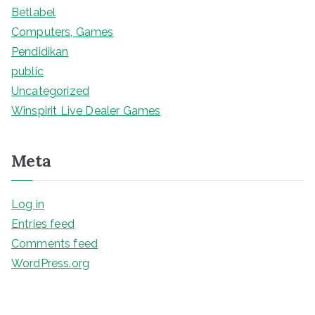
Betlabel
Computers, Games
Pendidikan
public
Uncategorized
Winspirit Live Dealer Games
Meta
Log in
Entries feed
Comments feed
WordPress.org