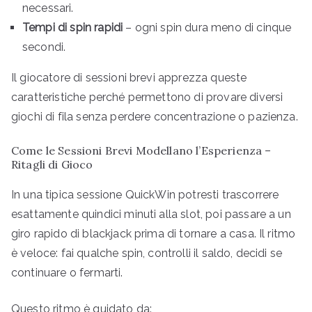
necessari.
Tempi di spin rapidi
– ogni spin dura meno di cinque
secondi.
Il giocatore di sessioni brevi apprezza queste
caratteristiche perché permettono di provare diversi
giochi di fila senza perdere concentrazione o pazienza.
Come le Sessioni Brevi Modellano l’Esperienza –
Ritagli di Gioco
In una tipica sessione QuickWin potresti trascorrere
esattamente quindici minuti alla slot, poi passare a un
giro rapido di blackjack prima di tornare a casa. Il ritmo
è veloce: fai qualche spin, controlli il saldo, decidi se
continuare o fermarti.
Questo ritmo è guidato da: