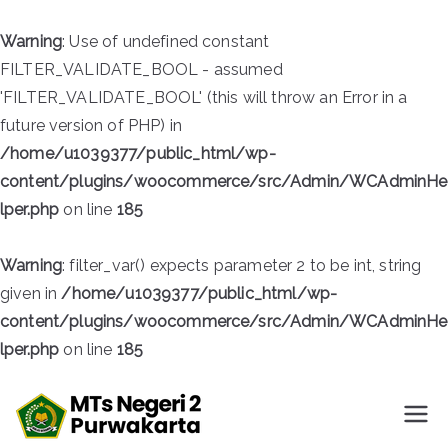
Warning
: Use of undefined constant
FILTER_VALIDATE_BOOL - assumed
'FILTER_VALIDATE_BOOL' (this will throw an Error in a
future version of PHP) in
/home/u1039377/public_html/wp-
content/plugins/woocommerce/src/Admin/WCAdminHe
lper.php
on line
185
Warning
: filter_var() expects parameter 2 to be int, string
given in
/home/u1039377/public_html/wp-
content/plugins/woocommerce/src/Admin/WCAdminHe
lper.php
on line
185
Skip
to
MTsN 2
Official Website
content