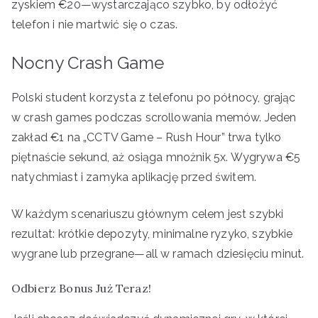
zyskiem €20—wystarczająco szybko, by odłożyć
telefon i nie martwić się o czas.
Nocny Crash Game
Polski student korzysta z telefonu po północy, grając
w crash games podczas scrollowania memów. Jeden
zakład €1 na „CCTV Game – Rush Hour” trwa tylko
piętnaście sekund, aż osiąga mnożnik 5x. Wygrywa €5
natychmiast i zamyka aplikację przed świtem.
W każdym scenariuszu głównym celem jest szybki
rezultat: krótkie depozyty, minimalne ryzyko, szybkie
wygrane lub przegrane—all w ramach dziesięciu minut.
Odbierz Bonus Już Teraz!