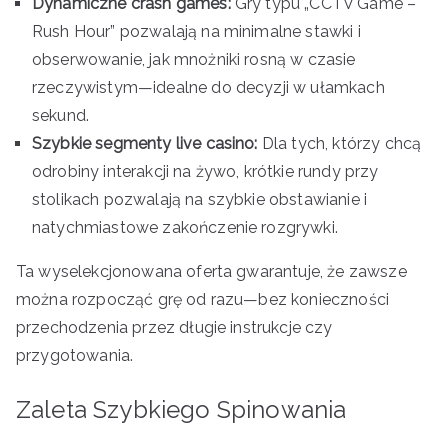
Dynamiczne crash games:
Gry typu „CCTV Game –
Rush Hour” pozwalają na minimalne stawki i
obserwowanie, jak mnożniki rosną w czasie
rzeczywistym—idealne do decyzji w ułamkach
sekund.
Szybkie segmenty live casino:
Dla tych, którzy chcą
odrobiny interakcji na żywo, krótkie rundy przy
stolikach pozwalają na szybkie obstawianie i
natychmiastowe zakończenie rozgrywki.
Ta wyselekcjonowana oferta gwarantuje, że zawsze
można rozpocząć grę od razu—bez konieczności
przechodzenia przez długie instrukcje czy
przygotowania.
Zaleta Szybkiego Spinowania