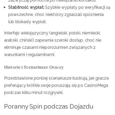
zazwyczaj pomocna po nawiązaniu kontaktu.
Stabilność wypłat:
Szybkie wypłaty po weryfikacji są
powszechne, choć niektórzy zgłaszali opóźnienia
lub blokady wypłat.
Interfejs wielojęzyczny (angielski, polski, niemiecki,
arabski, chiński) zapewnia szeroki dostęp, choć nie
eliminuje czasami nieporozumień związanych z
warunkami i regulaminami.
Historie i Scenariusze Graczy
Przedstawione poniżej scenariusze ilustrują, jak gracze
preferujący krótkie sesje poruszają się po CasinoMega
podczas kilku minut rozgrywki.
Poranny Spin podczas Dojazdu