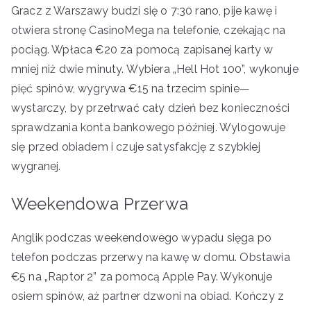
Gracz z Warszawy budzi się o 7:30 rano, pije kawę i
otwiera stronę CasinoMega na telefonie, czekając na
pociąg. Wpłaca €20 za pomocą zapisanej karty w
mniej niż dwie minuty. Wybiera „Hell Hot 100”, wykonuje
pięć spinów, wygrywa €15 na trzecim spinie—
wystarczy, by przetrwać cały dzień bez konieczności
sprawdzania konta bankowego później. Wylogowuje
się przed obiadem i czuje satysfakcję z szybkiej
wygranej.
Weekendowa Przerwa
Anglik podczas weekendowego wypadu sięga po
telefon podczas przerwy na kawę w domu. Obstawia
€5 na „Raptor 2” za pomocą Apple Pay. Wykonuje
osiem spinów, aż partner dzwoni na obiad. Kończy z