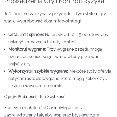
Prowadzenia Gry i Kontroli Ryzyka
Jeśli dopiero zaczynasz przygodę z tym stylem gry,
warto wypróbować kilka mikro‑strategii:
Ustal limit spinów:
Na przykład 10–15 obrotów, aby
uniknąć zmęczenia i utraty kontroli.
Monitoruj wygrane:
Trzy wygrane z rzędu mogą
oznaczać koniec sesji—warto wtedy przerwać i
wyjść z gry.
Wykorzystuj szybkie wygrane:
Niektóre sloty oferują
natychmiastowe wygrane, które mogą zakończyć
sesję na wysokim poziomie.
Opcje Płatności i Ich Szybkość
Ekosystem płatności CasinoMega został
zaprojektowany tak, aby wspierać błyskawiczne