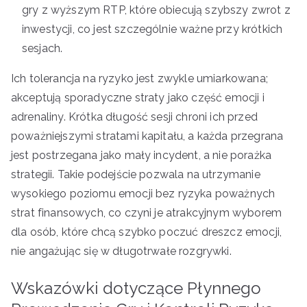
gry z wyższym RTP, które obiecują szybszy zwrot z
inwestycji, co jest szczególnie ważne przy krótkich
sesjach.
Ich tolerancja na ryzyko jest zwykle umiarkowana;
akceptują sporadyczne straty jako część emocji i
adrenaliny. Krótka długość sesji chroni ich przed
poważniejszymi stratami kapitału, a każda przegrana
jest postrzegana jako mały incydent, a nie porażka
strategii. Takie podejście pozwala na utrzymanie
wysokiego poziomu emocji bez ryzyka poważnych
strat finansowych, co czyni je atrakcyjnym wyborem
dla osób, które chcą szybko poczuć dreszcz emocji,
nie angażując się w długotrwałe rozgrywki.
Wskazówki dotyczące Płynnego