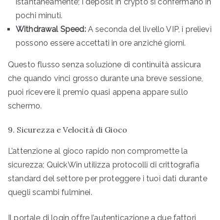
istantaneamente; i deposit in crypto si confermano in
pochi minuti.
Withdrawal Speed:
A seconda del livello VIP, i prelievi
possono essere accettati in ore anziché giorni.
Questo flusso senza soluzione di continuità assicura
che quando vinci grosso durante una breve sessione,
puoi ricevere il premio quasi appena appare sullo
schermo.
9. Sicurezza e Velocità di Gioco
L’attenzione al gioco rapido non compromette la
sicurezza; QuickWin utilizza protocolli di crittografia
standard del settore per proteggere i tuoi dati durante
quegli scambi fulminei.
Il portale di login offre l’autenticazione a due fattori,