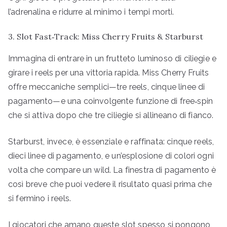
l’adrenalina e ridurre al minimo i tempi morti.
3. Slot Fast‑Track: Miss Cherry Fruits & Starburst
Immagina di entrare in un frutteto luminoso di ciliegie e
girare i reels per una vittoria rapida. Miss Cherry Fruits
offre meccaniche semplici—tre reels, cinque linee di
pagamento—e una coinvolgente funzione di free‑spin
che si attiva dopo che tre ciliegie si allineano di fianco.
Starburst, invece, è essenziale e raffinata: cinque reels,
dieci linee di pagamento, e un’esplosione di colori ogni
volta che compare un wild. La finestra di pagamento è
così breve che puoi vedere il risultato quasi prima che
si fermino i reels.
I giocatori che amano queste slot spesso si pongono