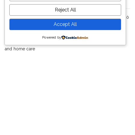
Latest Posts
Reject All
Gestire il tuo bankroll consigli pratici per i giocatori nel casinò
Accept All
Winspirit
August 7, 2026
Powered by
SendiDoc’s proven supplements: your ally in joint pain relief
and home care
August 5, 2026
Teknologiens innvirkning på moderne pengespill
August 4, 2026
Hubungi Kami
Telp : (0264)8316680
Email :mtsn_plered@yahoo.co.id
Buka : 07.00 – 16.00 (Senin – Jumat)