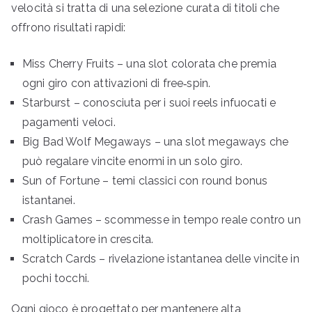
velocità si tratta di una selezione curata di titoli che
offrono risultati rapidi:
Miss Cherry Fruits – una slot colorata che premia
ogni giro con attivazioni di free‑spin.
Starburst – conosciuta per i suoi reels infuocati e
pagamenti veloci.
Big Bad Wolf Megaways – una slot megaways che
può regalare vincite enormi in un solo giro.
Sun of Fortune – temi classici con round bonus
istantanei.
Crash Games – scommesse in tempo reale contro un
moltiplicatore in crescita.
Scratch Cards – rivelazione istantanea delle vincite in
pochi tocchi.
Ogni gioco è progettato per mantenere alta