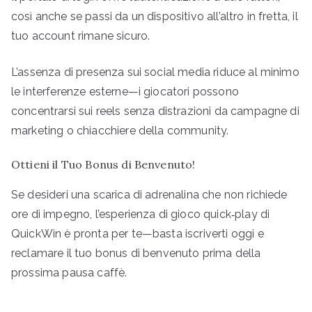
così anche se passi da un dispositivo all’altro in fretta, il
tuo account rimane sicuro.
L’assenza di presenza sui social media riduce al minimo
le interferenze esterne—i giocatori possono
concentrarsi sui reels senza distrazioni da campagne di
marketing o chiacchiere della community.
Ottieni il Tuo Bonus di Benvenuto!
Se desideri una scarica di adrenalina che non richiede
ore di impegno, l’esperienza di gioco quick‑play di
QuickWin è pronta per te—basta iscriverti oggi e
reclamare il tuo bonus di benvenuto prima della
prossima pausa caffè.