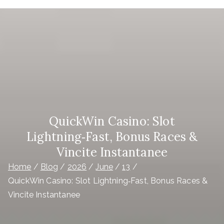
Purwakarta
QuickWin Casino: Slot
Lightning‑Fast, Bonus Races &
Vincite Instantanee
Home
Blog
2026
June
13
QuickWin Casino: Slot Lightning‑Fast, Bonus Races &
Vincite Instantanee