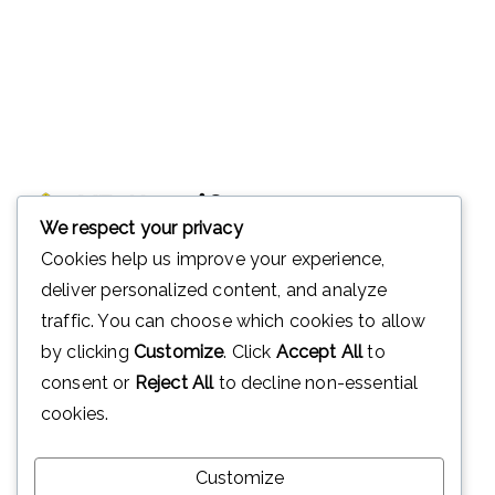
We respect your privacy
Cookies help us improve your experience,
deliver personalized content, and analyze
Ini adalah website resmi Madrasah Tsanawiyah Negeri 2
traffic. You can choose which cookies to allow
Purwakarta.
by clicking
Customize
. Click
Accept All
to
Alamat Jl Warung Kandang Plered Purwakarta
consent or
Reject All
to decline non-essential
cookies.
Customize