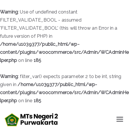
Warning
: Use of undefined constant
FILTER_VALIDATE_BOOL - assumed
'FILTER_VALIDATE_BOOL' (this will throw an Error in a
future version of PHP) in
/home/u1039377/public_html/wp-
content/plugins/woocommerce/src/Admin/WCAdminHe
lper.php
on line
185
Warning
: filter_var() expects parameter 2 to be int, string
given in
/home/u1039377/public_html/wp-
content/plugins/woocommerce/src/Admin/WCAdminHe
lper.php
on line
185
Skip
to
MTsN 2
Official Website
content