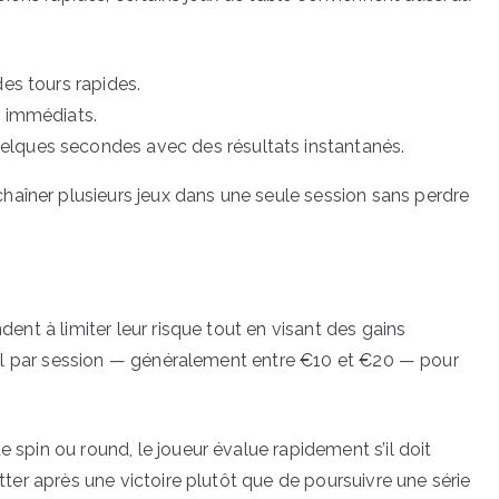
es tours rapides.
s immédiats.
elques secondes avec des résultats instantanés.
aîner plusieurs jeux dans une seule session sans perdre
ndent à limiter leur risque tout en visant des gains
kroll par session — généralement entre €10 et €20 — pour
e spin ou round, le joueur évalue rapidement s’il doit
itter après une victoire plutôt que de poursuivre une série