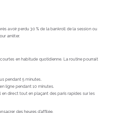
près avoir perdu 30 % de la bankroll de la session ou
our arrêter.
ourtes en habitude quotidienne. La routine pourrait
ous pendant 5 minutes.
 en ligne pendant 10 minutes.
 en direct tout en plaçant des paris rapides sur les
sacrer des heures d’affilée.