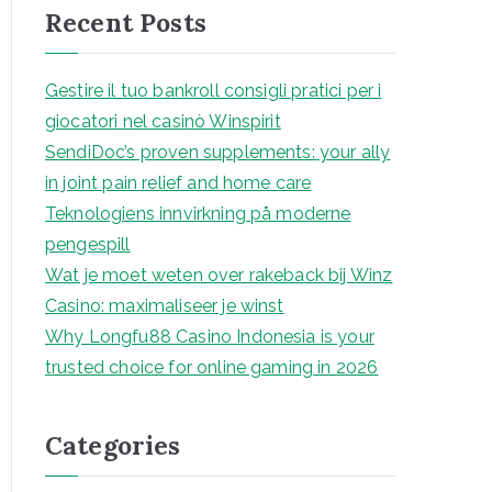
Recent Posts
c
h
Gestire il tuo bankroll consigli pratici per i
giocatori nel casinò Winspirit
SendiDoc’s proven supplements: your ally
in joint pain relief and home care
Teknologiens innvirkning på moderne
pengespill
Wat je moet weten over rakeback bij Winz
Casino: maximaliseer je winst
Why Longfu88 Casino Indonesia is your
trusted choice for online gaming in 2026
Categories