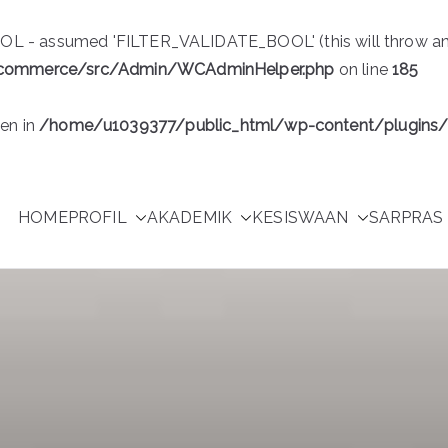
 - assumed 'FILTER_VALIDATE_BOOL' (this will throw an Err
ocommerce/src/Admin/WCAdminHelper.php
on line
185
ven in
/home/u1039377/public_html/wp-content/plugin
HOME
PROFIL
AKADEMIK
KESISWAAN
SARPRAS 
Purwakarta