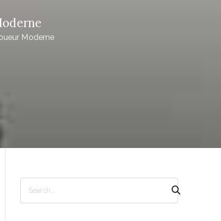
 Moderne
 Joueur Moderne
S
e
a
r