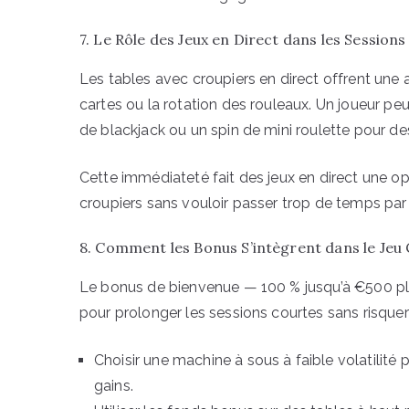
7. Le Rôle des Jeux en Direct dans les Session
Les tables avec croupiers en direct offrent une 
cartes ou la rotation des rouleaux. Un joueur peu
de blackjack ou un spin de mini roulette pour de
Cette immédiateté fait des jeux en direct une opt
croupiers sans vouloir passer trop de temps par
8. Comment les Bonus S’intègrent dans le Jeu
Le bonus de bienvenue — 100 % jusqu’à €500 plus
pour prolonger les sessions courtes sans risque
Choisir une machine à sous à faible volatilité 
gains.