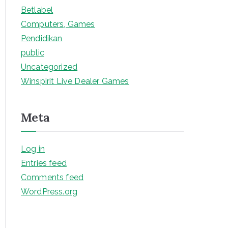
Betlabel
Computers, Games
Pendidikan
public
Uncategorized
Winspirit Live Dealer Games
Meta
Log in
Entries feed
Comments feed
WordPress.org