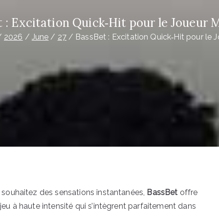
 : Excitation Quick‑Hit pour le Joueur
2026
June
27
BassBet : Excitation Quick‑Hit pour le
souhaitez des sensations instantanées,
BassBet
offre
u à haute intensité qui s’intègrent parfaitement dans