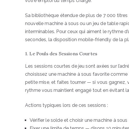
votre emploi du temps chargé.
Sa bibliothèque étendue de plus de 7 000 titre
nouvelle machine à sous ou un jeu de table rapi
interminables. Pour ceux qui aiment le rythme d’
secondes, la disposition mobile-friendly de la p
1. Le Pouls des Sessions Courtes
Les sessions courtes de jeu sont axées sur l’adr
choisissez une machine à sous favorite comme
petite mise, et faites tourner — si vous gagnez,
rythme vous maintient engagé tout en évitant la
Actions typiques lors de ces sessions :
Vérifier le solde et choisir une machine à sous
Fixer une limite de temps — disons 10 minutes 