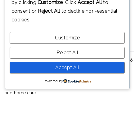
by clicking
Customize
. Click
Accept All
to
Alamat Jl Warung Kandang Plered Purwakarta
consent or
Reject All
to decline non-essential
cookies.
Customize
Latest Posts
Reject All
Gestire il tuo bankroll consigli pratici per i giocatori nel casinò
Accept All
Winspirit
August 7, 2026
Powered by
SendiDoc’s proven supplements: your ally in joint pain relief
and home care
August 5, 2026
Teknologiens innvirkning på moderne pengespill
August 4, 2026
Hubungi Kami