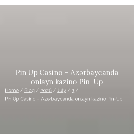
Purwakarta
Pin Up Casino – Azərbaycanda
onlayn kazino Pin-Up
Home
Blog
2026
July
3
Pin Up Casino – Azərbaycanda onlayn kazino Pin-Up