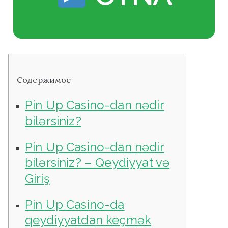
Содержимое
Pin Up Casino-dan nədir
bilərsiniz?
Pin Up Casino-dan nədir
bilərsiniz? – Qeydiyyat və
Giriş
Pin Up Casino-da
qeydiyyatdan keçmək