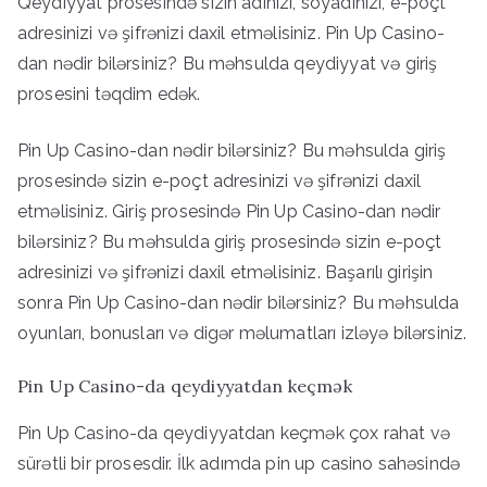
Qeydiyyat prosesində sizin adınızı, soyadınızı, e-poçt
adresinizi və şifrənizi daxil etməlisiniz. Pin Up Casino-
dan nədir bilərsiniz? Bu məhsulda qeydiyyat və giriş
prosesini təqdim edək.
Pin Up Casino-dan nədir bilərsiniz? Bu məhsulda giriş
prosesində sizin e-poçt adresinizi və şifrənizi daxil
etməlisiniz. Giriş prosesində Pin Up Casino-dan nədir
bilərsiniz? Bu məhsulda giriş prosesində sizin e-poçt
adresinizi və şifrənizi daxil etməlisiniz. Başarılı girişin
sonra Pin Up Casino-dan nədir bilərsiniz? Bu məhsulda
oyunları, bonusları və digər məlumatları izləyə bilərsiniz.
Pin Up Casino-da qeydiyyatdan keçmək
Pin Up Casino-da qeydiyyatdan keçmək çox rahat və
sürətli bir prosesdir. İlk adımda pin up casino sahəsində