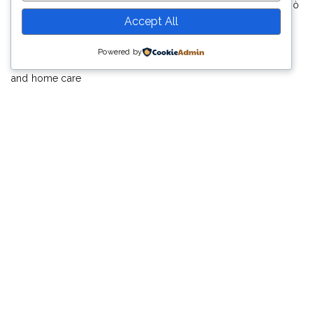
Gestire il tuo bankroll consigli pratici per i giocatori nel casinò
Accept All
Winspirit
August 7, 2026
Powered by
SendiDoc’s proven supplements: your ally in joint pain relief
and home care
August 5, 2026
Teknologiens innvirkning på moderne pengespill
August 4, 2026
Hubungi Kami
Telp : (0264)8316680
Email :mtsn_plered@yahoo.co.id
Buka : 07.00 – 16.00 (Senin – Jumat)
Copyright © 2026
MTsN 2 Purwakarta