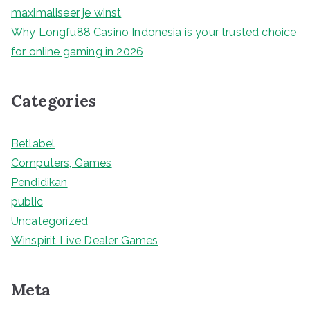
maximaliseer je winst
Why Longfu88 Casino Indonesia is your trusted choice
for online gaming in 2026
Categories
Betlabel
Computers, Games
Pendidikan
public
Uncategorized
Winspirit Live Dealer Games
Meta