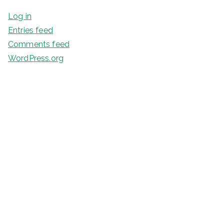
Log in
Entries feed
Comments feed
WordPress.org