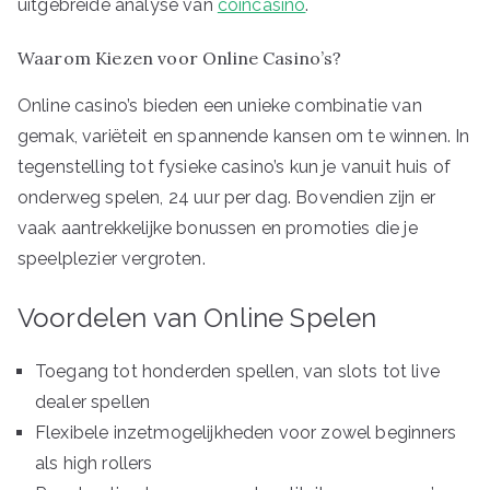
uitgebreide analyse van
coincasino
.
Waarom Kiezen voor Online Casino’s?
Online casino’s bieden een unieke combinatie van
gemak, variëteit en spannende kansen om te winnen. In
tegenstelling tot fysieke casino’s kun je vanuit huis of
onderweg spelen, 24 uur per dag. Bovendien zijn er
vaak aantrekkelijke bonussen en promoties die je
speelplezier vergroten.
Voordelen van Online Spelen
Toegang tot honderden spellen, van slots tot live
dealer spellen
Flexibele inzetmogelijkheden voor zowel beginners
als high rollers