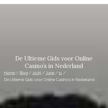
Purwakarta
De Ultieme Gids voor Online
Casino’s in Nederland
Home
Blog
2025
June
11
De Ultieme Gids voor Online Casino’s in Nederland