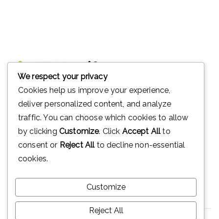
We respect your privacy
Cookies help us improve your experience,
deliver personalized content, and analyze
Ini adalah website resmi Madrasah Tsanawiyah Negeri 2
traffic. You can choose which cookies to allow
Purwakarta.
by clicking
Customize
. Click
Accept All
to
Alamat Jl Warung Kandang Plered Purwakarta
consent or
Reject All
to decline non-essential
cookies.
Customize
Latest Posts
Reject All