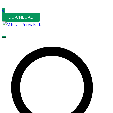
0
DOWNLOAD
MTsN 2 Purwakarta
Official Website