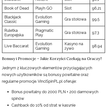
Book of Dead
Play’n GO
Slot
96,21
Blackjack
Evolution
Gra stołowa
99,5
Classic
Gaming
Ruletka
Pragmatic
Gra stołowa
97,3
Europejska
Play
Evolution
Kasyno na
Live Baccarat
98,94
Gaming
żywo
Bonusy i Promocje – Jakie Korzyści Czekają na Graczy?
Jednym z kluczowych elementów przyciągających
nowych użytkowników są bonusy powitalne oraz
regularne promocje. VinciSpinPL.pl oferuje:
Bonus powitalny do 2000 PLN + 200 darmowych
spinów
Cashback do 10% od strat w kasynie