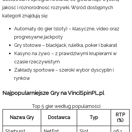
jakość i różnorodność rozrywki. Wśród dostępnych
kategorii znajdują się:
Automaty do gier (sloty) – klasyczne, video oraz
progresywne jackpoty
Gry stołowe – blackjack, ruletka, poker i bakarat
Kasyno na żywo – z prawdziwymi krupierami w
czasie rzeczywistym
Zakłady sportowe – szeroki wybór dyscyplin i
rynków
Najpopularniejsze Gry na VinciSpinPL.pl
Top 5 gier według popularności
RTP
Nazwa Gry
Dostawca
Typ
(%)
Starburst
NetEnt
Slot
96,1