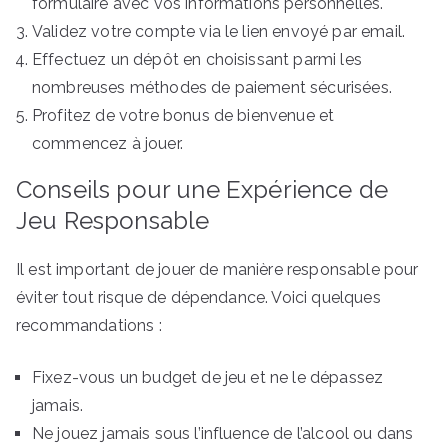
formulaire avec vos informations personnelles.
Validez votre compte via le lien envoyé par email.
Effectuez un dépôt en choisissant parmi les
nombreuses méthodes de paiement sécurisées.
Profitez de votre bonus de bienvenue et
commencez à jouer.
Conseils pour une Expérience de
Jeu Responsable
Il est important de jouer de manière responsable pour
éviter tout risque de dépendance. Voici quelques
recommandations :
Fixez-vous un budget de jeu et ne le dépassez
jamais.
Ne jouez jamais sous l’influence de l’alcool ou dans