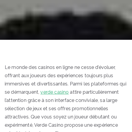
Le monde des casinos en ligne ne cesse d’évoluer,
offrant aux joueurs des expériences toujours plus
immersives et divertissantes. Parmi les plateformes qui
se démarquent,
verde casino
attire particulièrement
l’attention grâce à son interface conviviale, sa large
sélection de jeux et ses offres promotionnelles
attractives. Que vous soyez un joueur débutant ou
expérimenté, Verde Casino propose une expérience