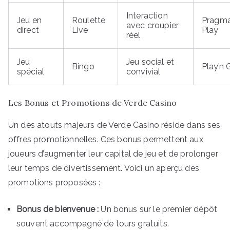
Interaction
Jeu en
Roulette
Pragma
avec croupier
direct
Live
Play
réel
Jeu
Jeu social et
Bingo
Play’n
spécial
convivial
Les Bonus et Promotions de Verde Casino
Un des atouts majeurs de Verde Casino réside dans ses
offres promotionnelles. Ces bonus permettent aux
joueurs d’augmenter leur capital de jeu et de prolonger
leur temps de divertissement. Voici un aperçu des
promotions proposées :
Bonus de bienvenue :
Un bonus sur le premier dépôt
souvent accompagné de tours gratuits.