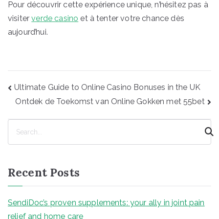
Pour découvrir cette expérience unique, n’hésitez pas à
visiter
verde casino
et à tenter votre chance dès
aujourd’hui.
Post
Ultimate Guide to Online Casino Bonuses in the UK
navigation
Ontdek de Toekomst van Online Gokken met 55bet
S
e
a
r
Recent Posts
c
h
SendiDoc’s proven supplements: your ally in joint pain
relief and home care