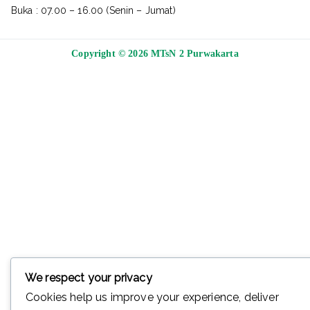
Buka : 07.00 – 16.00 (Senin – Jumat)
Copyright © 2026
MTsN 2 Purwakarta
We respect your privacy
Cookies help us improve your experience, deliver