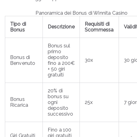
Panoramica dei Bonus di Winnita Casino
Tipo di
Requisiti di
Descrizione
Validi
Bonus
Scommessa
Bonus sul
primo
Bonus di
deposito
30x
30 gio
Benvenuto
fino a 200€
+ 50 giri
gratuiti
20% di
bonus su
Bonus
ogni
25x
7 gior
Ricarica
deposito
successivo
Fino a 100
Giri Gratuiti
giri gratuiti