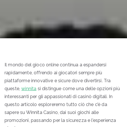
Il mondo del gioco online continua a espandersi
rapidamente, offrendo ai giocatori sempre più
piattaforme innovative e sicure dove divertirsi. Tra
queste,
winnita
si distingue come una delle opzioni più
interessanti per gli appassionati di casinò digitali. In
questo articolo esploreremo tutto ciò che c’è da
sapere su Winnita Casino, dai suoi giochi alle
promozioni, passando per la sicurezza e l’esperienza