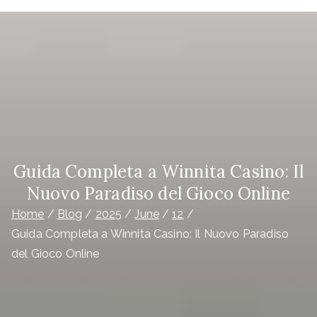
Purwakarta
Guida Completa a Winnita Casino: Il
Nuovo Paradiso del Gioco Online
Home
Blog
2025
June
12
Guida Completa a Winnita Casino: Il Nuovo Paradiso
del Gioco Online