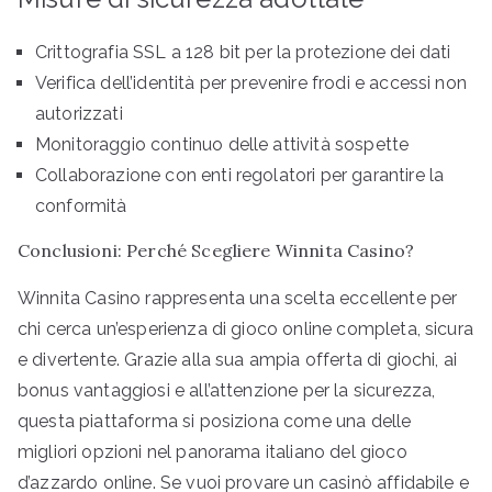
Crittografia SSL a 128 bit per la protezione dei dati
Verifica dell’identità per prevenire frodi e accessi non
autorizzati
Monitoraggio continuo delle attività sospette
Collaborazione con enti regolatori per garantire la
conformità
Conclusioni: Perché Scegliere Winnita Casino?
Winnita Casino rappresenta una scelta eccellente per
chi cerca un’esperienza di gioco online completa, sicura
e divertente. Grazie alla sua ampia offerta di giochi, ai
bonus vantaggiosi e all’attenzione per la sicurezza,
questa piattaforma si posiziona come una delle
migliori opzioni nel panorama italiano del gioco
d’azzardo online. Se vuoi provare un casinò affidabile e