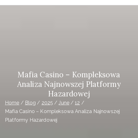
Purwakarta
Mafia Casino – Kompleksowa
Analiza Najnowszej Platformy
Hazardowej
Home
Blog
2025
June
12
Mafia Casino – Kompleksowa Analiza Najnowszej
Platformy Hazardowej