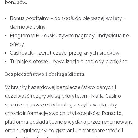
bonusów.
Bonus powitalny – do 100% do pierwszej wpłaty +
darmowe spiny
Program VIP – ekskluzywne nagrody i indywidualne
oferty
Cashback – zwrot części przegranych środków
Turnieje slotowe – rywalizacja o nagrody pieniężne
Bezpieczeństwo i obsługa klienta
W branży hazardowej bezpieczeństwo danych i
uczciwość rozgrywki są priorytetem. Mafia Casino
stosuje najnowsze technologie szyfrowania, aby
chronić informacje swoich użytkowników. Ponadto,
platforma posiada licencję wydaną przez renomowany
organ regulacyjny, co gwarantuje transparentność i