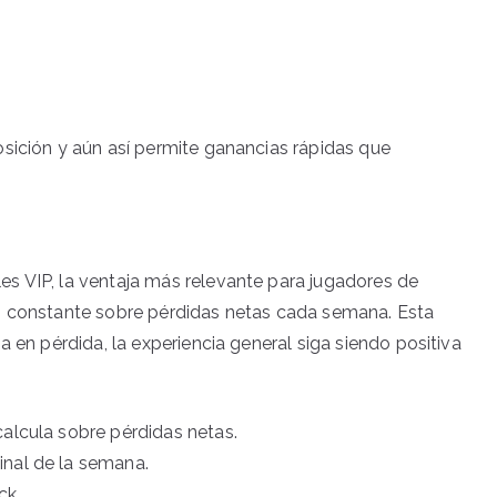
sición y aún así permite ganancias rápidas que
s VIP, la ventaja más relevante para jugadores de
% constante sobre pérdidas netas cada semana. Esta
a en pérdida, la experiencia general siga siendo positiva
calcula sobre pérdidas netas.
inal de la semana.
ck.