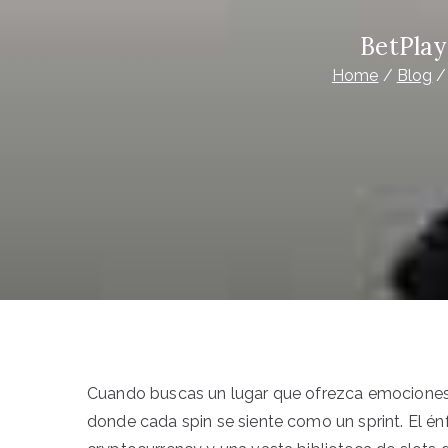
BetPlay
Home
Blog
Cuando buscas un lugar que ofrezca emociones 
donde cada spin se siente como un sprint. El én