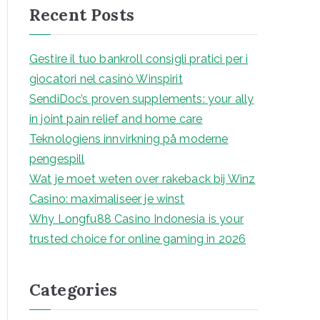
Recent Posts
c
h
Gestire il tuo bankroll consigli pratici per i
giocatori nel casinò Winspirit
SendiDoc’s proven supplements: your ally
in joint pain relief and home care
Teknologiens innvirkning på moderne
pengespill
Wat je moet weten over rakeback bij Winz
Casino: maximaliseer je winst
Why Longfu88 Casino Indonesia is your
trusted choice for online gaming in 2026
Categories