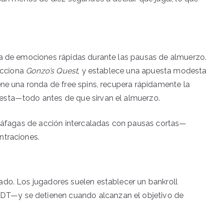
ta de emociones rápidas durante las pausas de almuerzo.
lecciona
Gonzo’s Quest
, y establece una apuesta modesta
ene una ronda de free spins, recupera rápidamente la
esta—todo antes de que sirvan el almuerzo.
 ráfagas de acción intercaladas con pausas cortas—
ntraciones.
ado. Los jugadores suelen establecer un bankroll
T—y se detienen cuando alcanzan el objetivo de