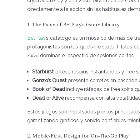
cryptocurrency y una vasta biblioteca de slots d
directamente a la acción sin las habituales dem
1. The Pulse of BetPlay’s Game Library
BetPlay
’s catálogo es un mosaico de más de tres
protagonistas son los quick‑fire slots. Títulos 
Alive
dominan el espectro de sesiones cortas.
Starburst
ofrece respins instantáneos y free sp
Gonzo’s Quest
presenta carretes en cascada 
Book of Dead
incluye ráfagas de free spins 
Dead or Alive
recompensa con alta volatilidad
Estos juegos son impulsados por los principal
garantizando gráficos y sonido confiables mien
2. Mobile‑First Design for On‑The‑Go Play