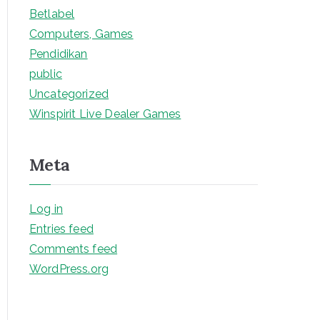
Betlabel
Computers, Games
Pendidikan
public
Uncategorized
Winspirit Live Dealer Games
Meta
Log in
Entries feed
Comments feed
WordPress.org