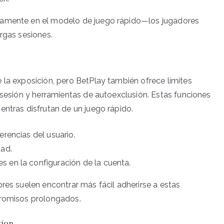
tamente en el modelo de juego rápido—los jugadores
rgas sesiones.
 la exposición, pero BetPlay también ofrece límites
e sesión y herramientas de autoexclusión. Estas funciones
entras disfrutan de un juego rápido.
erencias del usuario.
dad.
s en la configuración de la cuenta.
res suelen encontrar más fácil adherirse a estas
promisos prolongados.
tion