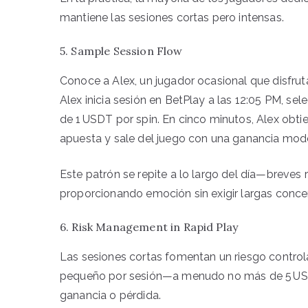
mantiene las sesiones cortas pero intensas.
5. Sample Session Flow
Conoce a Alex, un jugador ocasional que disfru
Alex inicia sesión en BetPlay a las 12:05 PM, se
de 1 USDT por spin. En cinco minutos, Alex obti
apuesta y sale del juego con una ganancia mod
Este patrón se repite a lo largo del día—breves
proporcionando emoción sin exigir largas conce
6. Risk Management in Rapid Play
Las sesiones cortas fomentan un riesgo control
pequeño por sesión—a menudo no más de 5 USD
ganancia o pérdida.